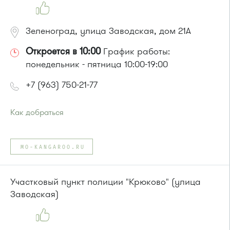
Зеленоград, улица Заводская, дом 21А
Откроется в 10:00
График работы:
понедельник - пятница 10:00-19:00
+7 (963) 750-21-77
Как добраться
Проезд до остановки
"Поликлиника"
:
Автобусы № 1, 2, 2кл, 7, 27
MO-KANGAROO.RU
или до остановки
"Горбольница"
:
Участковый пункт полиции "Крюково" (улица
Заводская)
Автобусы № 31, 10, 19.