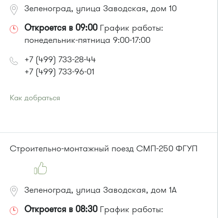
Зеленоград, улица Заводская, дом 10
Откроется в 09:00
График работы:
понедельник-пятница 9:00-17:00
+7 (499) 733-28-44
+7 (499) 733-96-01
Как добраться
Проезд до остановки
"Заводская улица"
:
Автобус № 20.
Маршрутка № 460м
или до остановки
"Привокзальная площадь"
:
Строительно-монтажный поезд СМП-250 ФГУП
Автобусы № 14, 16, 20, 400т, 28.
Маршрутки: 460м, 707м, Ашан-1, Ашан-2
Зеленоград, улица Заводская, дом 1А
Откроется в 08:30
График работы: