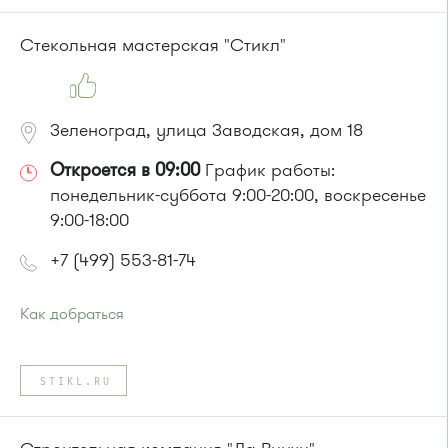
Маршрутки: 460м, 707м, Ашан-1, Ашан-2
или до остановки
"Заводская улица"
:
Стекольная мастерская "Стикл"
Автобус № 20.
Маршрутка № 460м
Зеленоград, улица Заводская, дом 18
Откроется в 09:00
График работы:
понедельник-суббота 9:00-20:00, воскресенье
9:00-18:00
+7 (499) 553-81-74
Как добраться
Проезд до остановки
"Заводская улица"
:
Автобус № 20.
STIKL.RU
Маршрутка № 460м
или до остановки
"Корпус 814"
:
Автобус № 21