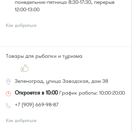
понедельник-пятница 8:30-17:30, перерыв
12:00-13:00
Как добраться
Проезд до остановки
"Привокзальная площадь"
:
Автобусы № 14, 16, 20, 400т, 28.
Маршрутки: 460м, 707м, Ашан-1, Ашан-2
или до остановки
"Станция Крюково"
:
Товары для рыбалки и туризма
Автобусы № 1, 2, 3, 4, 9, 10, 11, 12, 13, 21, 23, 29, 31, 403, 312,
377, 390, 476, 493.
Маршрутка № 127, 312, 377, 390, 476, 408м, 409м, 721м,
903, 128, 431м, 900
Зеленоград, улица Заводская, дом 38
Откроется в 10:00
График работы: 10:00-20:00
+7 (909) 669-98-87
Как добраться
Проезд до остановки
"Промкомбинат"
: