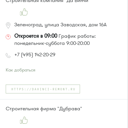
Строительная компания "Да Винчи"
Зеленоград, улица Заводская, дом 16А
Откроется в 09:00
График работы:
понедельник-суббота 9:00-20:00
+7 (495) 142-20-29
Как добраться
Проезд до остановки
"Заводская улица"
:
Автобус № 20.
HTTPS://DAVINCI-REMONT.RU
Маршрутка № 460м
или до остановки
"Привокзальная площадь"
:
Автобусы № 14, 16, 20, 400т, 28.
Строительная фирма "Дубрава"
Маршрутки: 460м, 707м, Ашан-1, Ашан-2