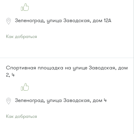
Зеленоград, улица Заводская, дом 12А
Как добраться
Проезд до остановки
"Заводская улица"
:
Автобус № 20.
Маршрутка № 460м
или до остановки
"Улица 1-го Мая"
:
Спортивная площадка на улице Заводская, дом
Автобусы № 28, 32.
2, 4
Зеленоград, улица Заводская, дом 4
Как добраться
Проезд до остановки
"Привокзальная площадь"
:
Автобусы № 14, 16, 20, 400т, 28.