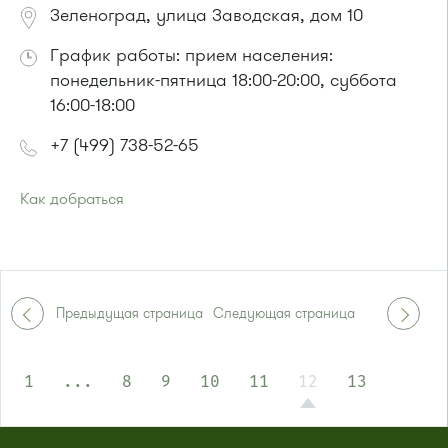
Зеленоград, улица Заводская, дом 10
График работы: прием населения:
понедельник-пятница 18:00-20:00, суббота
16:00-18:00
+7 (499) 738-52-65
Как добраться
Проезд до остановки
"Заводская улица"
:
Автобус № 20.
Маршрутка № 460м
или до остановки
"Привокзальная площадь"
:
Предыдущая страница
Следующая страница
Автобусы № 14, 16, 20, 400т, 28.
Маршрутки: 460м, 707м, Ашан-1, Ашан-2
1
...
8
9
10
11
12
13