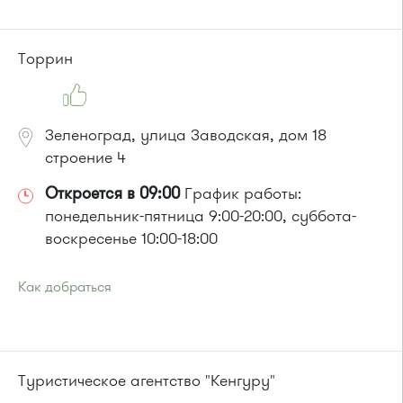
Автобус № 20.
или до остановки
"Корпус 814"
:
Автобус № 21
Торрин
Зеленоград, улица Заводская, дом 18
строение 4
Откроется в 09:00
График работы:
понедельник-пятница 9:00-20:00, суббота-
воскресенье 10:00-18:00
Как добраться
Проезд до остановки
"Заводская улица"
:
Автобус № 20.
Маршрутка № 460м
или до остановки
"Корпус 814"
:
Туристическое агентство "Кенгуру"
Автобус № 21