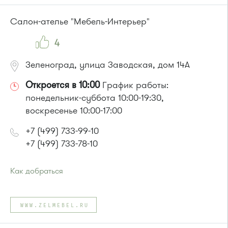
Маршрутки: 460м, 707м, Ашан-1, Ашан-2
или до остановки
"Улицу Летчицы Тарасовой"
:
Салон-ателье "Мебель-Интерьер"
Автобус № 14, 28
4
Зеленоград, улица Заводская, дом 14А
Откроется в 10:00
График работы:
понедельник-суббота 10:00-19:30,
воскресенье 10:00-17:00
+7 (499) 733-99-10
+7 (499) 733-78-10
Как добраться
Проезд до остановки
"Заводская улица"
:
Автобус № 20.
WWW.ZELMEBEL.RU
Маршрутка № 460м
или до остановки
"Улица 1-го Мая"
: