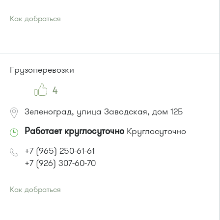
Как добраться
Проезд до остановки
"Заводская улица"
:
Автобус № 20.
Маршрутка № 460м
или до остановки
"Промкомбинат"
:
Грузоперевозки
Автобус № 20.
4
Зеленоград, улица Заводская, дом 12Б
Работает круглосуточно
Круглосуточно
+7 (965) 250-61-61
+7 (926) 307-60-70
Как добраться
Проезд до остановки
"Привокзальная площадь"
:
Автобусы № 14, 16, 20, 400т, 28.