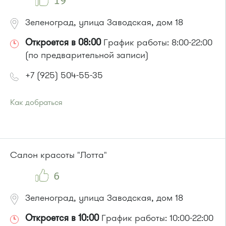
19
Зеленоград, улица Заводская, дом 18
Откроется в 08:00
График работы: 8:00-22:00
(по предварительной записи)
+7 (925) 504-55-35
Как добраться
Проезд до остановки
"Заводская улица"
:
Автобус № 20.
Маршрутка № 460м
или до остановки
"Промкомбинат"
:
Салон красоты "Лотта"
Автобус № 20.
6
Зеленоград, улица Заводская, дом 18
Откроется в 10:00
График работы: 10:00-22:00