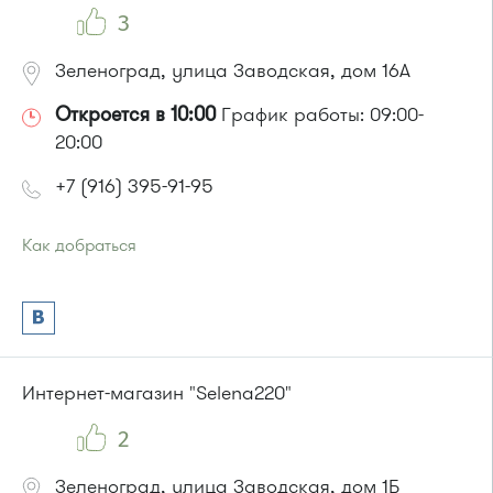
3
Зеленоград, улица Заводская, дом 16А
Откроется в 10:00
График работы: 09:00-
20:00
+7 (916) 395-91-95
Как добраться
Проезд до остановки
"Заводская улица"
:
Автобус № 20.
Маршрутка № 460м
или до остановки
"Привокзальная площадь"
:
Автобусы № 14, 16, 20, 400т, 28.
Интернет-магазин "Selena220"
Маршрутки: 460м, 707м, Ашан-1, Ашан-2
2
Зеленоград, улица Заводская, дом 1Б