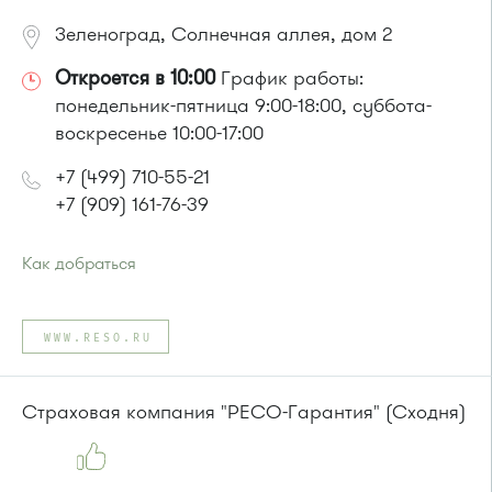
Зеленоград, Солнечная аллея, дом 2
Откроется в 10:00
График работы:
понедельник-пятница 9:00-18:00, суббота-
воскресенье 10:00-17:00
+7 (499) 710-55-21
+7 (909) 161-76-39
Как добраться
Проезд до остановки
"Солнечная аллея"
:
Автобус № 2, 3, 8, 11, 19, 29, 32.
WWW.RESO.RU
Маршрутка № 408м, 419м
или до остановки
"МИЭТ"
:
Автобусы № 2, 3, 8, 11, 19, 29, 32.
Страховая компания "РЕСО-Гарантия" (Сходня)
Маршрутка № 408м, 419м