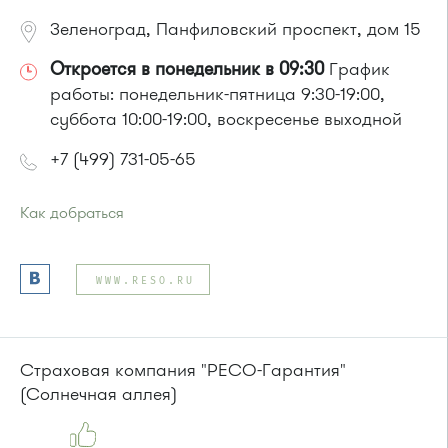
Зеленоград, Панфиловский проспект, дом 15
Откроется в понедельник в 09:30
График
работы: понедельник-пятница 9:30-19:00,
суббота 10:00-19:00, воскресенье выходной
+7 (499) 731-05-65
Как добраться
Проезд до остановки
"12 микрорайон "
:
Автобус № 1, 9, 10, 12, 13, 15, 23, 31, 312, 377, 390, 476, 493.
WWW.RESO.RU
Маршрутка № 127, 128, 312, 377, 390, 409м, 431м, 476, 476м,
720м, 721м, 900, 903
или до остановки
"Филаретовская улица"
:
Автобусы № 11, 29.
Страховая компания "РЕСО-Гарантия"
(Солнечная аллея)