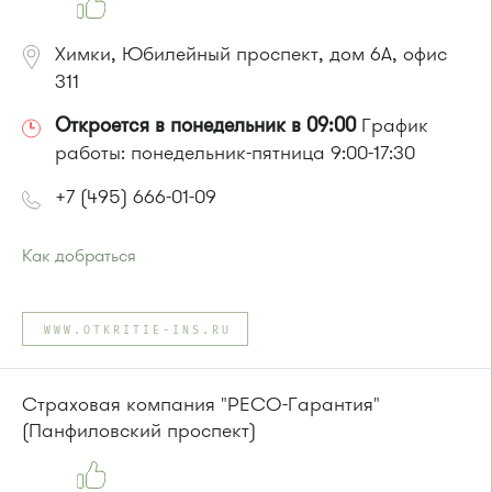
Химки, Юбилейный проспект, дом 6А, офис
311
Откроется в понедельник в 09:00
График
работы: понедельник-пятница 9:00-17:30
+7 (495) 666-01-09
Как добраться
Проезд до остановки
"Улица Маяковского"
:
Автобусы № 5, 30, 43, 342, 400, 817, 851.
WWW.OTKRITIE-INS.RU
Маршрутка № 431м, 476м
или до остановки
"Нагорное шоссе"
:
Автобусы № 30, 43, 817, 851, 905.
Страховая компания "РЕСО-Гарантия"
Маршрутка № 431м, 476м
(Панфиловский проспект)