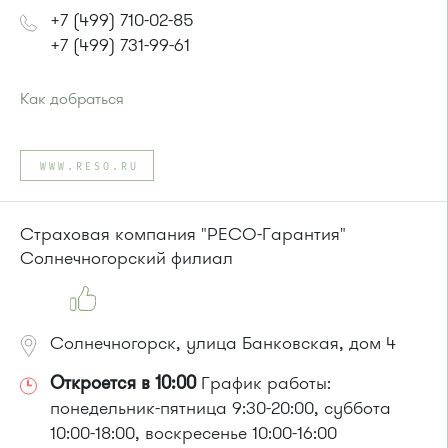
+7 (499) 710-02-85
+7 (499) 731-99-61
Как добраться
Проезд до остановки
"Товары для дома"
:
Автобусы № 1, 3, 8, 11, 19, 29, 32, 400, 400э.
WWW.RESO.RU
Маршрутка № 408м, 419м, 476м
или до остановки
"Парк Победы "
:
Автобусы № 2, 3, 8, 11, 19, 29, 32.
Страховая компания "РЕСО-Гарантия"
Маршрутка № 408м, 419м
Солнечногорский филиал
Солнечногорск, улица Банковская, дом 4
Откроется в 10:00
График работы:
понедельник-пятница 9:30-20:00, суббота
10:00-18:00, воскресенье 10:00-16:00