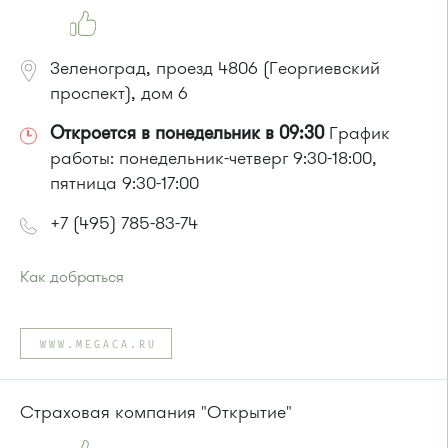
Зеленоград, проезд 4806 (Георгиевский
проспект), дом 6
Откроется в понедельник в 09:30
График
работы: понедельник-четверг 9:30-18:00,
пятница 9:30-17:00
+7 (495) 785-83-74
Как добраться
Проезд до остановки
"МИЭТ"
:
Автобусы № 2, 3, 9, 11, 19, 31, 32.
WWW.MEGACA.RU
Маршрутка № 409м, 419м
или до остановки
"Южная промзона"
:
автобус 31
Страховая компания "Открытие"