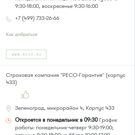
9:30-18:00, воскресенье 9:30-16:00
+7 (499) 733-26-66
Как добраться
Проезд до остановки
"Супермаркет "Проспект""
:
Автобусы № 5, 15, 32.
WWW.RESO.RU
Маршрутка № 460м, 720м
или до остановки
"Районный суд"
:
Автобусы № 15, 32.
Страховая компания "РЕСО-Гарантия" (корпус
Маршрутка № 419м, 476м, 720м
433)
Зеленоград, микрорайон 4, Корпус 433
Откроется в понедельник в 09:30
График
работы: понедельник-четверг 9:30-19:00;