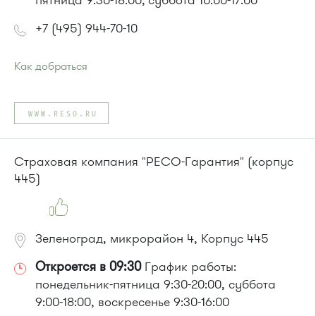
пятница 9:30-18:00; суббота 10:00-17:00
+7 (495) 944-70-10
Как добраться
Проезд до остановки
"Магазин "Океан""
:
Автобусы № 400, 400э
WWW.RESO.RU
или до остановки
"Дом быта"
:
Автобусы № 1, 3, 8, 11, 19, 29, 32. Маршрутки № 408м, 476м
Страховая компания "РЕСО-Гарантия" (корпус
445)
Зеленоград, микрорайон 4, Корпус 445
Откроется в 09:30
График работы:
понедельник-пятница 9:30-20:00, суббота
9:00-18:00, воскресенье 9:30-16:00