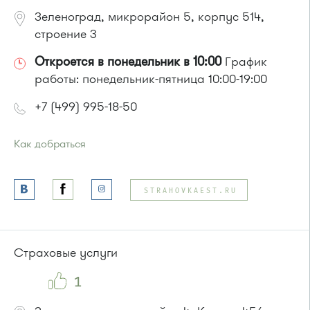
Зеленоград, микрорайон 5, корпус 514,
строение 3
Откроется в понедельник в 10:00
График
работы: понедельник-пятница 10:00-19:00
+7 (499) 995-18-50
Как добраться
Проезд до остановки
"Московский проспект"
:
Автобусы № 2, 6, 10, 12, 400, 400э.
STRAHOVKAEST.RU
Маршрутка № 400, 431м, 476м, 900
или до остановки
"Ведогонь театр"
:
Автобусы № 6, 7, 10, 12, 19.
Маршрутка № 419м, 720м, 900, 903
Страховые услуги
1