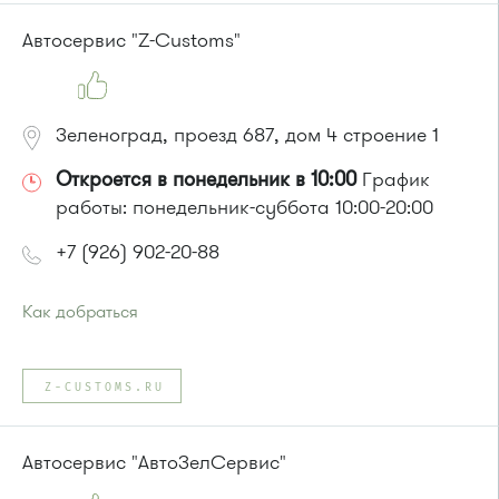
или до остановки
"Брехово / Ярмарка ГОШ"
:
Автобус №366
Автосервис "Z-Customs"
Маршрутка №460М
Зеленоград, проезд 687, дом 4 строение 1
Откроется в понедельник в 10:00
График
работы: понедельник-суббота 10:00-20:00
+7 (926) 902-20-88
Как добраться
Проезд до остановки
"Овражная улица"
:
Автобусы № 28, 32.
Z-CUSTOMS.RU
или до остановки
"Улица 1-го Мая"
:
Автобус № 14, 32, 28
Автосервис "АвтоЗелСервис"