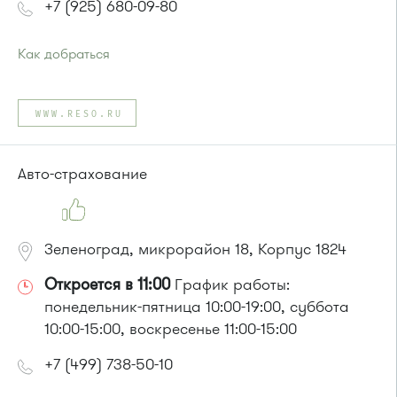
+7 (925) 680-09-80
Как добраться
Проезд до остановки
"Комбинат ЖБИ"
:
Автобус № 20.
WWW.RESO.RU
или до остановки
"Кутузово"
:
Автобус № 366.
Маршрутка № 460м, 707м
Авто-страхование
Зеленоград, микрорайон 18, Корпус 1824
Откроется в 11:00
График работы:
понедельник-пятница 10:00-19:00, суббота
10:00-15:00, воскресенье 11:00-15:00
+7 (499) 738-50-10