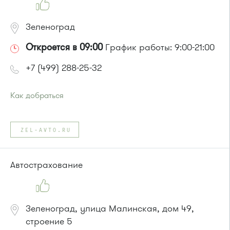
Зеленоград
Откроется в 09:00
График работы: 9:00-21:00
+7 (499) 288-25-32
Как добраться
Проезд до остановки
"Автобусный парк"
:
Автобусы № 1, 2.
ZEL-AVTO.RU
или до остановки
"Кинологический центр"
:
Автобус № 7.
Маршрутка № 903
Автострахование
Зеленоград, улица Малинская, дом 49,
строение 5