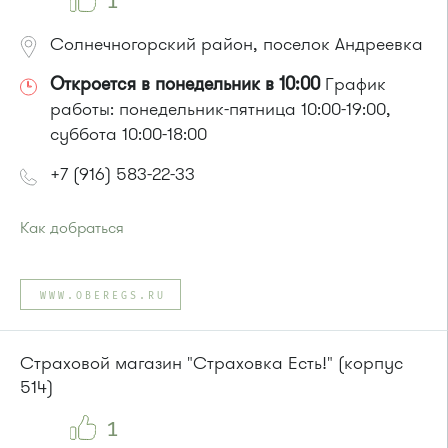
1
Солнечногорский район, поселок Андреевка
Откроется в понедельник в 10:00
График
работы: понедельник-пятница 10:00-19:00,
суббота 10:00-18:00
+7 (916) 583-22-33
Как добраться
Проезд до остановки
"16 микрорайон"
:
Автобусы: 15, 17, 22, 32, 400т, 403, 20, 5, 15 эл
WWW.OBEREGS.RU
или до остановки
"Корпус 1602"
:
Страховой магазин "Страховка Есть!" (корпус
Автобусы № 5, 15, 17, 20, 32.
514)
Маршрутка № 417м, 460м, 479м, 720м
1