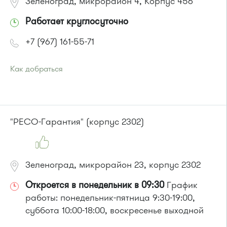
Зеленоград, микрорайон 4, Корпус 456
Работает круглосуточно
+7 (967) 161-55-71
Как добраться
Проезд до остановки
"Парк Победы "
:
Автобусы № 2, 3, 8, 11, 19, 29, 32.
Маршрутка № 408м, 419м
или до остановки
"Товары для дома"
:
"РЕСО-Гарантия" (корпус 2302)
Автобусы № 1, 3, 8, 11, 19, 29, 32, 400, 400э.
Маршрутка № 408м, 419м, 476м
Зеленоград, микрорайон 23, корпус 2302
Откроется в понедельник в 09:30
График
работы: понедельник-пятница 9:30-19:00,
суббота 10:00-18:00, воскресенье выходной