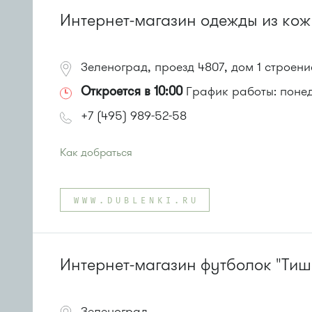
Интернет-магазин одежды из кож
Зеленоград, проезд 4807, дом 1 строени
Откроется в 10:00
График работы: понеде
+7 (495) 989-52-58
Как добраться
Проезд до остановки
"Оранжерея"
:
Автобусы № 1, 2, 7.
WWW.DUBLENKI.RU
Маршрутка № 903
или до остановки
"Фабрика-прачечная"
:
Автобусы № 1, 2, 7.
Маршрутка № 419м, 720м, 903
Интернет-магазин футболок "Тиш
Зеленоград