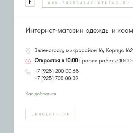
WWW.SHAMBALACLOTHING.RU
Маршрутка № 721м
Интернет-магазин одежды и косме
Зеленоград, микрорайон 16, Корпус 162
Откроется в 10:00
График работы: 10:00-
+7 (925) 200-00-65
+7 (925) 708-88-39
Как добраться
Проезд до остановки
"Корпус 1624"
:
Автобус № 22.
ERMOLOFF.RU
Маршрутка № 460м
или до остановки
"Корпус 1620"
:
Автобус № 22.