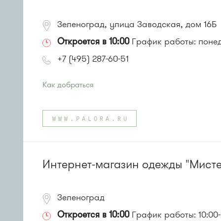
Зеленоград, улица Заводская, дом 16Б
Откроется в 10:00
График работы: понеде
+7 (495) 287-60-51
Как добраться
Проезд до остановки
"Заводская улица"
:
Автобус № 20.
WWW.PALORA.RU
Маршрутка № 460м
или до остановки
"Привокзальная площадь"
:
Автобусы № 14, 16, 20, 400т, 28.
Маршрутки: 460м, 707м, Ашан-1, Ашан-2
Интернет-магазин одежды "Мисте
Зеленоград
Откроется в 10:00
График работы: 10:00-