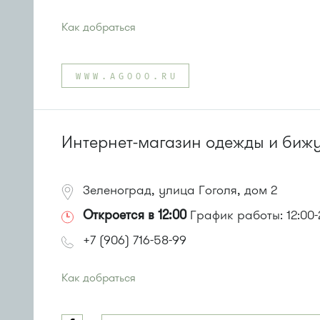
Как добраться
Проезд до остановки
"Солнечная аллея"
:
Автобус № 2, 3, 8, 11, 19, 29, 32.
WWW.AGOOO.RU
Маршрутка № 408м, 419м
или до остановки
"МИЭТ"
:
Автобусы № 2, 3, 8, 11, 19, 29, 32.
Маршрутка № 408м, 419м
Интернет-магазин одежды и биж
Зеленоград, улица Гоголя, дом 2
Откроется в 12:00
График работы: 12:00-
+7 (906) 716-58-99
Как добраться
Проезд до остановки
"10-й микрорайон"
:
Автобус № 11, 29.