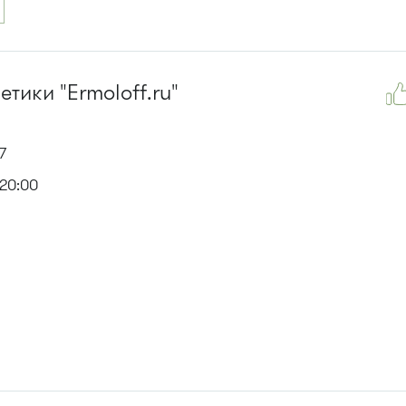
тики "Еrmoloff.ru"
7
20:00