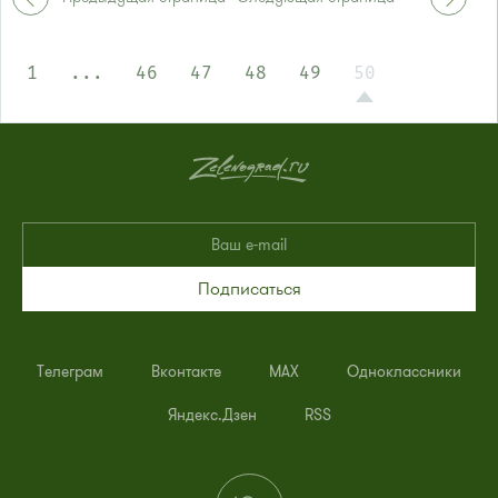
Автобусы № 1, 3, 8, 11, 19, 29, 32.
Маршрутка № 408м, 419м, 476м
1
...
46
47
48
49
50
Подписаться
Телеграм
Вконтакте
MAX
Одноклассники
Яндекс.Дзен
RSS