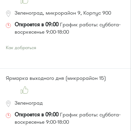
Зеленоград, микрорайон 9, Корпус 900
Откроется в 09:00
График работы: суббота-
восркесенье 9:00-18:00
Как добраться
Проезд до остановки
"Универсам"
:
Автобусы № 2, 3, 9, 11, 19, 21, 31, 32.
Маршрутка № 409м, 419м
или до остановки
"Поликлиника 105"
:
Ярмарка выходного дня (микрорайон 15)
Автобусы № 2, 3, 8, 11, 19, 29, 32.
Маршрутка № 408м, 419м
Зеленоград
Откроется в 09:00
График работы: суббота-
воскресенье 9:00-18:00