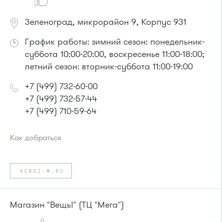
Зеленоград, микрорайон 9, Корпус 931
График работы: зимний сезон: понедельник-
суббота 10:00-20:00, воскресенье 11:00-18:00;
летний сезон: вторник-суббота 11:00-19:00
+7 (499) 732-60-00
+7 (499) 732-57-44
+7 (499) 710-59-64
Как добраться
Проезд до остановки
"Панфиловский проспект"
:
Автобус № 1, 10, 11, 12, 13, 15, 23, 31.
VERDI-M.RU
Маршрутка № 128, 409м, 431м, 476м, 720м, 900, 903
Магазин "Вещь!" (ТЦ "Мега")
или до остановки
"Универсам"
: