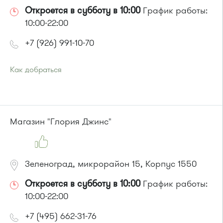
Откроется в субботу в 10:00
График работы:
10:00-22:00
+7 (926) 991-10-70
Как добраться
Проезд до остановки
"Рынок"
:
Автобусы № 5, 15, 32.
Маршрутка № 460м, 720м
или до остановки
"15 микрорайон "
:
Магазин "Глория Джинс"
Автобусы № 17, 20.
Маршрутка № 417м, 460м, 479м, 720м
Зеленоград, микрорайон 15, Корпус 1550
Откроется в субботу в 10:00
График работы:
10:00-22:00
+7 (495) 662-31-76