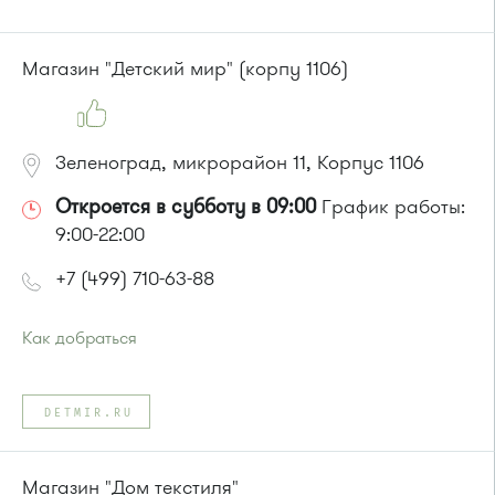
Автобусы № 17, 20.
Маршрутка № 417м, 479м
или до остановки
"15 микрорайон "
:
Магазин "Детский мир" (корпу 1106)
Автобусы № 17, 20.
Маршрутка № 417м, 460м, 479м, 720м
Зеленоград, микрорайон 11, Корпус 1106
Откроется в субботу в 09:00
График работы:
9:00-22:00
+7 (499) 710-63-88
Как добраться
Проезд до остановки
"12 микрорайон"
:
Автобусы № 1, 4, 8, 10, 12, 13, 15, 23, 29, 312, 377, 390, 476,
DETMIR.RU
493.
Маршрутка № 127, 128, 312, 377, 390, 408м, 431м, 476, 476м,
720м, 900, 903
Магазин "Дом текстиля"