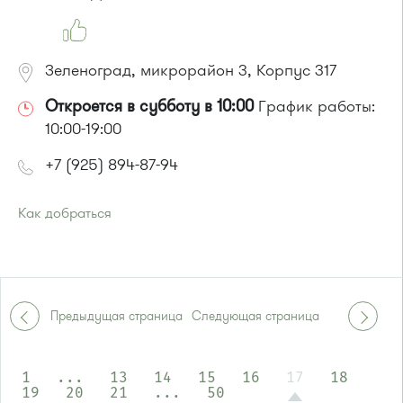
или до остановки
"Березовая аллея"
:
Автобусы № 1, 9, 10, 12, 13, 15, 23, 31.
Маршрутка № 128, 409м, 431м, 476м, 720м, 721м, 900, 903
Зеленоград, микрорайон 3, Корпус 317
Откроется в субботу в 10:00
График работы:
10:00-19:00
+7 (925) 894-87-94
Как добраться
Проезд до остановки
"Дом быта"
:
Автобусы № 3, 9, 11, 19, 31, 32.
Маршрутка № 409м, 419м, 476м
или до остановки
"Магазин "Океан""
:
Предыдущая страница
Следующая страница
Автобусы № 1, 3, 8, 11, 19, 29, 32.
Маршрутка № 408м, 419м, 476м
1
...
13
14
15
16
17
18
19
20
21
...
50