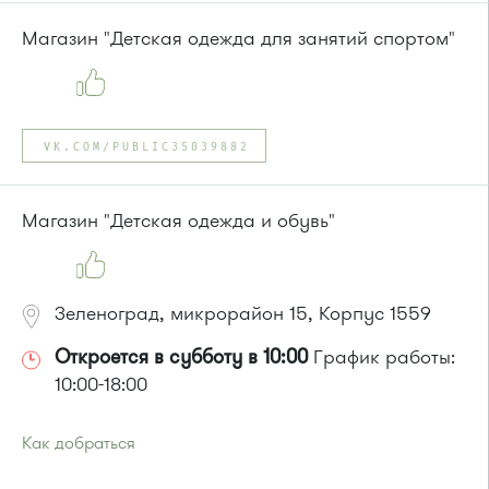
377, 390, 476, 493.
Маршрутка № 127, 312, 377, 390, 476, 408м, 409м, 721м,
Магазин "Детская одежда для занятий спортом"
903, 128, 431м, 900
или до остановки
"10-й микрорайон"
:
Автобус № 4, 9.
Маршрутка № 721м
VK.COM/PUBLIC35039882
Магазин "Детская одежда и обувь"
Зеленоград, микрорайон 15, Корпус 1559
Откроется в субботу в 10:00
График работы:
10:00-18:00
Как добраться
Проезд до остановки
"Корпус 1557"
: