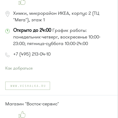
Автобусы № 2, 3, 8, 11, 19, 21, 29.
Маршрутка № 408м, 419м
Химки, микрорайон ИКЕА, корпус 2 (ТЦ
"Мега"), этаж 1
Открыто до 24:00
График работы:
понедельник-четверг, воскресенье 10:00-
23:00; пятница-суббота 10:00-24:00
+7 (495) 213-04-10
Как добраться
Проезд до остановки
"Монумент / ИКЕА"
:
Автобусы № 30, 43, 350, 400, 400э, 440, 817, 851, 851э,
WWW.VESHALKA.RU
905.
Маршрутка № 431м, 476м, 900
Магазин "Восток-сервис"