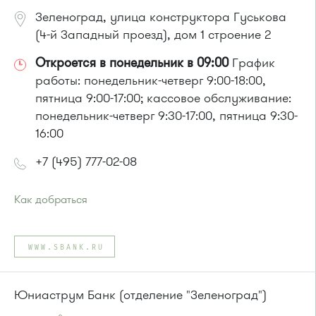
Зеленоград, улица конструктора Гуськова
(4-й Западный проезд), дом 1 строение 2
Откроется в понедельник в 09:00
График
работы: понедельник-четверг 9:00-18:00,
пятница 9:00-17:00; кассовое обслуживание:
понедельник-четверг 9:30-17:00, пятница 9:30-
16:00
+7 (495) 777-02-08
Как добраться
Проезд до остановки
"Северная"
:
Автобусы № 6*, 11, 15, 23, 32, 400, 400э
WWW.SBANK.RU
или до остановки
"Автокомбинат"
:
Автобусы № 6, 8, 9, 11, 15, 23, 32, 400, 400э
Юниаструм Банк (отделение "Зеленоград")