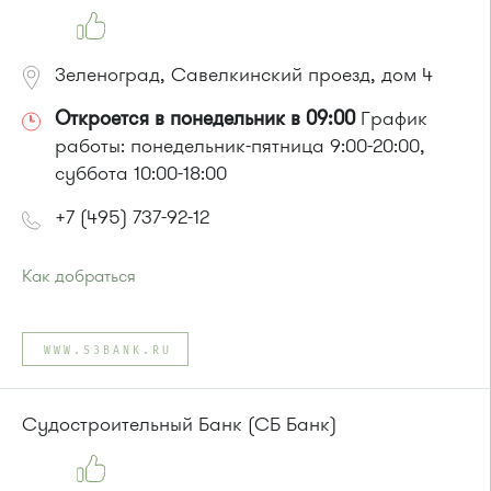
Зеленоград, Савелкинский проезд, дом 4
Откроется в понедельник в 09:00
График
работы: понедельник-пятница 9:00-20:00,
суббота 10:00-18:00
+7 (495) 737-92-12
Как добраться
Проезд до остановки
"Парк Победы"
:
Автобусы № 2, 3, 9, 11, 19, 31, 32.
WWW.S3BANK.RU
Маршрутка № 409м, 419м
или до остановки
"Товары для дома"
:
Автобусы № 1, 3, 8, 11, 19, 29, 32, 400, 400э.
Судостроительный Банк (СБ Банк)
Маршрутка № 408м, 419м, 476м