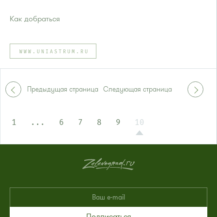
Как добраться
Проезд до остановки
"Монумент / ИКЕА"
:
Автобусы № 30, 43, 350, 400, 400э, 440, 817, 851, 851э,
WWW.UNIASTRUM.RU
905.
Маршрутка № 431м, 476м, 900
или до остановки
"23-й км"
:
Автобусы № 30, 43, 817, 851, 905.
Предыдущая страница
Следующая страница
Маршрутка № 431м, 476м
1
...
6
7
8
9
10
Подписаться