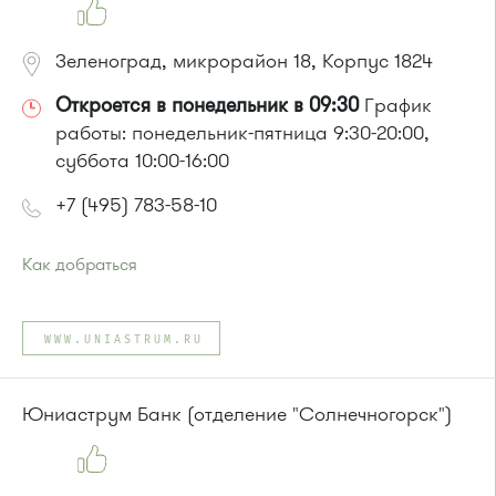
Зеленоград, микрорайон 18, Корпус 1824
Откроется в понедельник в 09:30
График
работы: понедельник-пятница 9:30-20:00,
суббота 10:00-16:00
+7 (495) 783-58-10
Как добраться
Проезд до остановки
"Новокрюковская улица"
:
Автобус № 5, 16, 17, 18, 20, 22.
WWW.UNIASTRUM.RU
Маршрутка № 164, 416м, 417м, 460м, 479м, 707м
или до остановки
"Дежурная аптека"
:
Автобус № 5, 17, 18, 20, 22.
Юниаструм Банк (отделение "Солнечногорск")
Маршрутка № 164, 417м, 460м, 479м, 707м