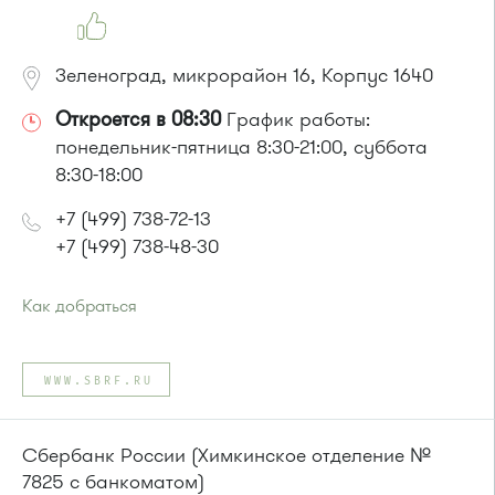
Зеленоград, микрорайон 16, Корпус 1640
Откроется в 08:30
График работы:
понедельник-пятница 8:30-21:00, суббота
8:30-18:00
+7 (499) 738-72-13
+7 (499) 738-48-30
Как добраться
Проезд до остановки
"Супермаркет "Проспект""
:
Автобусы № 15, 32.
WWW.SBRF.RU
Маршрутка № 460м, 720м
или до остановки
"Районный суд"
:
Автобусы № 15, 32.
Сбербанк России (Химкинское отделение №
Маршрутка № 419м, 476м, 720м
7825 с банкоматом)