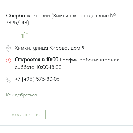
Сбербанк России (Химкинское отделение №
7825/018)
Химки, улица Кирова, дом 9
Откроется в 10:00
График работы: вторник-
суббота 10:00-18:00
+7 (495) 575-80-06
Как добраться
Проезд до остановки
"Бутаково"
:
Автобусы № 5, 27, 32, 342, 343, 350, 370, 400, 440, 443,
WWW.SBRF.RU
482, 817, 851, 905.
Маршрутка № 431м, 476м