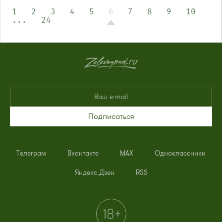
1
2
3
4
5
6
7
8
9
10
...
24
Подписаться
Телеграм
Вконтакте
MAX
Одноклассники
Яндекс.Дзен
RSS