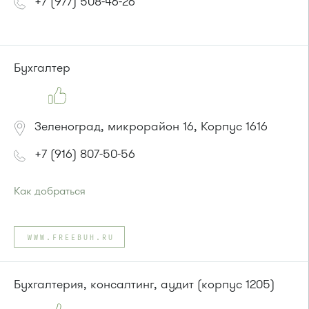
+7 (977) 508-46-26
Бухгалтер
Зеленоград, микрорайон 16, Корпус 1616
+7 (916) 807-50-56
Как добраться
Проезд до остановки
"Корпус 1620"
:
Автобус № 22.
WWW.FREEBUH.RU
или до остановки
"16-й микрорайон"
:
Автобусы № 5, 15, 17, 20, 22, 32.
Маршрутка № 417м, 460м, 479м, 720м
Бухгалтерия, консалтинг, аудит (корпус 1205)