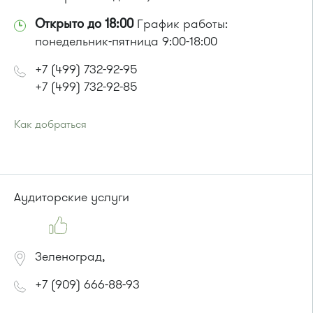
Открыто до 18:00
График работы:
понедельник-пятница 9:00-18:00
+7 (499) 732-92-95
+7 (499) 732-92-85
Как добраться
Проезд до остановки
"Солнечная аллея"
:
Автобус № 2, 3, 8, 11, 19, 29, 32.
Маршрутка № 408м, 419м
или до остановки
"МИЭТ"
:
Аудиторские услуги
Автобусы № 2, 3, 8, 11, 19, 29, 32.
Маршрутка № 408м, 419м
Зеленоград,
+7 (909) 666-88-93