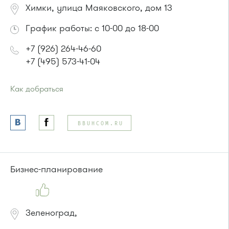
366, 374, 495, 497
Химки, улица Маяковского, дом 13
Маршрутки 416м, 417м, 460м, 164, 495
График работы: с 10-00 до 18-00
+7 (926) 264-46-60
+7 (495) 573-41-04
Как добраться
Проезд до остановки
"Улица Маяковского"
:
Автобусы № 27, 32, 370, 400, 817, 851.
BBUHCOM.RU
Маршрутка № 431м, 476м
или до остановки
"Нагорное шоссе"
:
Автобусы № 30, 43, 817, 851, 905.
Маршрутка № 431м, 476м
Бизнес-планирование
Зеленоград,