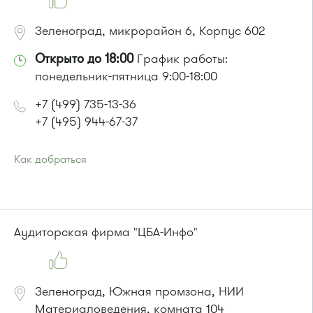
Зеленоград, микрорайон 6, Корпус 602
Открыто до 18:00
График работы:
понедельник-пятница 9:00-18:00
+7 (499) 735-13-36
+7 (495) 944-67-37
Как добраться
Проезд до остановки
"Универмаг"
:
Автобусы № 1, 2.
Маршрутка № 419м, 720м, 903
или до остановки
"Центр "Ювелир""
:
Аудиторская фирма "ЦБА-Инфо"
Автобусы № 1, 2, 6, 7, 10, 19.
Маршрутка № 419м, 720м, 903
Зеленоград, Южная промзона, НИИ
Материаловедения, комната 104