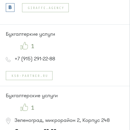
Автобусы № 2, 3, 9, 11, 19, 31, 32.
GIRAFFE.AGENCY
Маршрутка № 409м, 419м
или до остановки
"Товары для дома"
:
Автобусы № 1, 3, 8, 11, 19, 29, 32, 400, 400э.
Маршрутка № 408м, 419м, 476м
Бухгалтеркие услуги
1
+7 (915) 291-22-88
KSB-PARTNER.RU
Бухгалтерские услуги
1
Зеленоград, микрорайон 2, Корпус 248