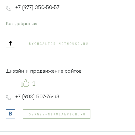
+7 (977) 350-50-57
Как добраться
Проезд до остановки
"Корпус 1602"
:
Автобусы № 5, 15, 17, 20, 32.
BYCHGALTER.NETHOUSE.RU
Маршрутка № 417м, 460м, 479м, 720м
или до остановки
"15 микрорайон"
:
Автобусы № 17, 20.
Маршрутка № 417м, 479м
Дизайн и продвижение сайтов
1
+7 (903) 507-76-43
SERGEY-NIKOLAEVICH.RU