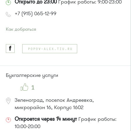
Открыто до 23:00
График работы: 9:00-23:00
+7 (915) 065-12-99
Как добраться
Проезд до остановки
"1-й Торговый центр"
:
Автобусы № 1, 3, 6, 7, 8, 10, 11, 12, 32, 29.
POPOV-ALEX.TIU.RU
Маршрутка № 408м, 476м, 720м, 900, 903
или до остановки
"Дом мебели"
:
Автобусы № 1, 8, 10, 12, 13, 15, 23, 29.
Маршрутка № 128, 408м, 431м, 476м, 720м, 900, 903
Бухгалтерские услуги
1
Зеленоград, поселок Андреевка,
микрорайон 16, Корпус 1602
Откроется через 14 минут
График работы:
10:00-20:00