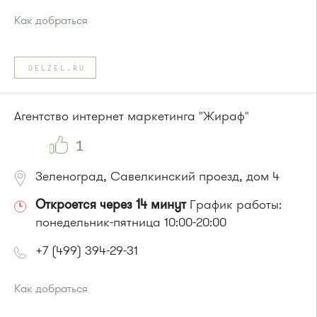
Как добраться
Проезд до остановки
"Музыкальная школа"
:
Автобусы № 6, 7, 10, 12, 19.
DELZEL.RU
Маршрутка № 419м, 720м, 900, 903
или до остановки
"Студенческая"
:
Автобусы № 1, 6, 7, 10, 12, 19, 400, 400э.
Агентство интернет маркетинга "Жираф"
Маршрутка № 419м, 431м, 720м, 900, 903
1
Зеленоград, Савелкинский проезд, дом 4
Откроется через 14 минут
График работы:
понедельник-пятница 10:00-20:00
+7 (499) 394-29-31
Как добраться
Проезд до остановки
"Парк Победы"
: