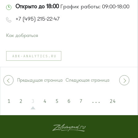
Открыто до 18:00
График работы: 09:00-18:00
+7 (495) 215-22-47
Как добраться
Проезд до остановки
"Промкомбинат"
:
Автобус № 20.
ABK-ANALYTICS.RU
или до остановки
"Корпус 814"
:
Автобус № 21
Предыдущая страница
Следующая страница
1
2
3
4
5
6
7
...
24