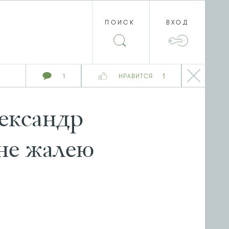
ПОИСК
ВХОД
1
1
НРАВИТСЯ
ександр
не жалею