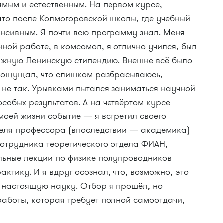
ямым и естественным. На первом курсе,
ато после Колмогоровской школы, где учебный
енсивным. Я почти всю программу знал. Меня
ной работе, в комсомол, я отлично учился, был
тижную Ленинскую стипендию. Внешне всё было
я ощущал, что слишком разбрасываюсь,
то не так. Урывками пытался заниматься научной
 особых результатов. А на четвёртом курсе
моей жизни событие — я встретил своего
еля профессора (впоследствии — академика)
отрудника теоретического отдела ФИАН,
ельные лекции по физике полупроводников
актику. И я вдруг осознал, что, возможно, это
 настоящую науку. Отбор я прошёл, но
работы, которая требует полной самоотдачи,