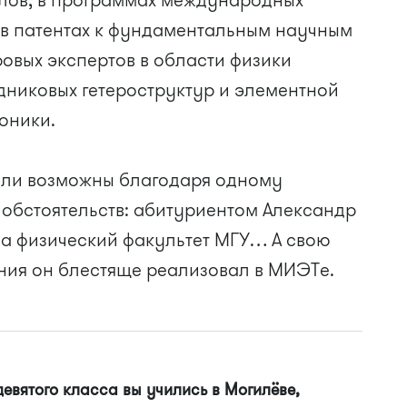
алов, в программах международных
 в патентах к фундаментальным научным
ровых экспертов в области физики
дниковых гетероструктур и элементной
оники.
тали возможны благодаря одному
обстоятельств: абитуриентом Александр
на физический факультет МГУ… А свою
ния он блестяще реализовал в МИЭТе.
евятого класса вы учились в Могилёве,