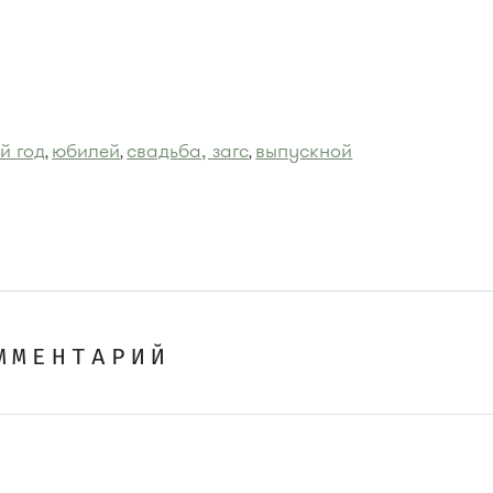
й год
юбилей
свадьба, загс
выпускной
,
,
,
ММЕНТАРИЙ