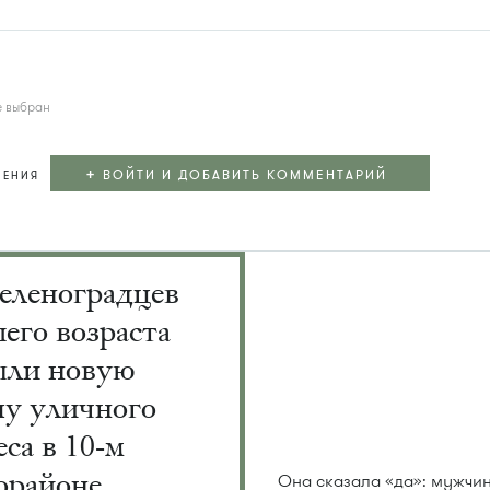
е выбран
+
ВОЙТИ И ДОБАВИТЬ КОММЕНТАРИЙ
ЛЕНИЯ
еленоградцев
его возраста
ыли новую
пу уличного
са в 10-м
орайоне
Она сказала «да»: мужчи