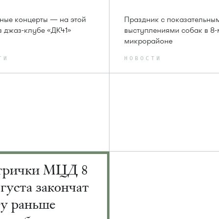
ные концерты — на этой
Праздник с показательны
в джаз-клубе «ДК41»
выступлениями собак в 8-
микрорайоне
ТИ
НОВОСТИ
трички МЦД 8
вгуста закончат
ту раньше