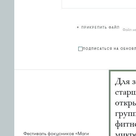
+
ПРИКРЕПИТЬ ФАЙЛ
Файл н
ПОДПИСАТЬСЯ НА ОБНОВ
Для з
старш
откр
груп
фитне
микр
Фестиваль фокусников «Маги