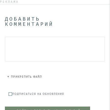
РЕКЛАМА
ДОБАВИТЬ
КОММЕНТАРИЙ
+
ПРИКРЕПИТЬ ФАЙЛ
Файл не
ПОДПИСАТЬСЯ НА ОБНОВЛЕНИЯ