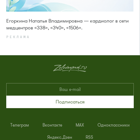
Егоркина Наталья Владимировна — кардиолог в сети
медцентров «338», «340», «1506».
РЕКЛАМА
Подписаться
Телеграм
Вконтакте
MAX
Одноклассники
Яндекс.Дзен
RSS