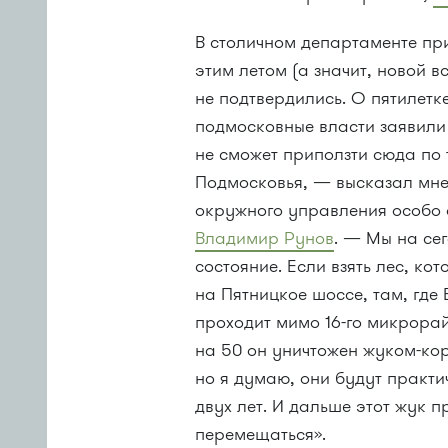
В столичном департаменте пр
этим летом (а значит, новой 
не подтвердились. О пятилетк
подмосковные власти заявили 
не сможет приползти сюда по 
Подмосковья, — высказал мнен
окружного управления особо
Владимир Рунов
. — Мы на се
состояние. Если взять лес, к
на Пятницкое шоссе, там, где
проходит мимо
16-го
микрорайо
на 50 он уничтожен жуком-кор
но я думаю, они будут практи
двух лет. И дальше этот жук п
перемещаться».