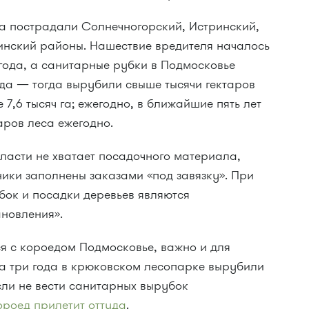
да пострадали Солнечногорский, Истринский,
инский районы. Нашествие вредителя началось
года, а санитарные рубки в Подмосковье
ода — тогда вырубили свыше тысячи гектаров
е 7,6 тысяч га; ежегодно, в ближайшие пять лет
таров леса ежегодно.
области не хватает посадочного материала,
мники заполнены заказами «под завязку». При
бок и посадки деревьев являются
новления».
я с короедом Подмосковье, важно и для
За три года в крюковском лесопарке вырубили
если не вести санитарных вырубок
ороед прилетит оттуда
.