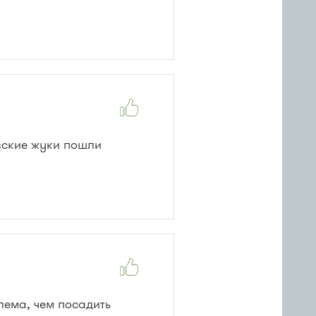
овские жуки пошли
лема, чем посадить