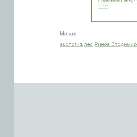
Подписываясь, вы прин
18 лет
Метки:
экология
лес
Рунов Владимир
,
,