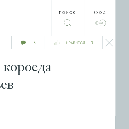
ПОИСК
ВХОД
0
16
НРАВИТСЯ
 короеда
ьев