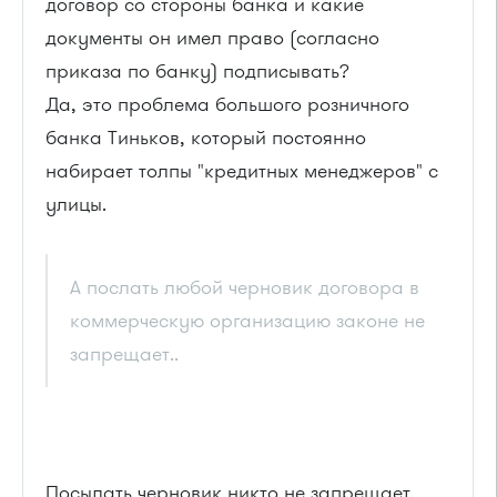
договор со стороны банка и какие
документы он имел право (согласно
приказа по банку) подписывать?
Да, это проблема большого розничного
банка Тиньков, который постоянно
набирает толпы "кредитных менеджеров" с
улицы.
А послать любой черновик договора в
коммерческую организацию законе не
запрещает..
Посылать черновик никто не запрещает.