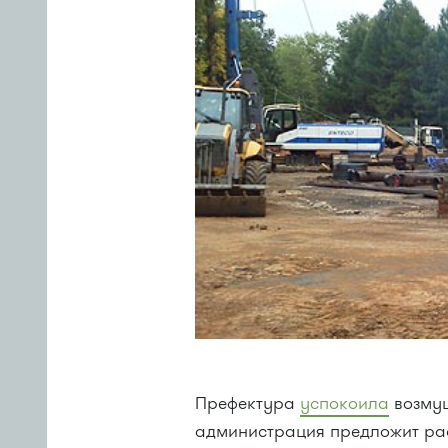
Префектура
успокоила
возмущ
администрация предложит рас