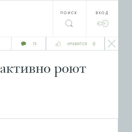
ПОИСК
ВХОД
0
73
НРАВИТСЯ
 активно роют