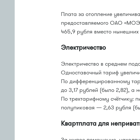
Плата за отопление увеличива
предоставляемого ОАО «МОЭК»
465,9 рубля вместо нынешних 
Электричество
Электричество в среднем подо
Одноставочный тариф увеличитс
По дифференцированному тари
до 3,17 рублей (было 2,82), а н
По трехтарифному счётчику: пи
полупиковая — 2,63 рубля (был
Квартплата для неприва
За жилое помещение, находящ