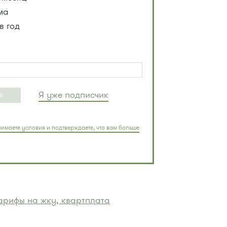
ма
в год
Я уже подписчик
Я
имаете условия и подтверждаете, что вам больше
арифы на жку, квартплата