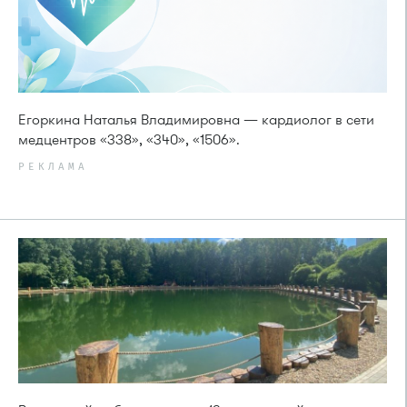
Егоркина Наталья Владимировна — кардиолог в сети
медцентров «338», «340», «1506».
РЕКЛАМА