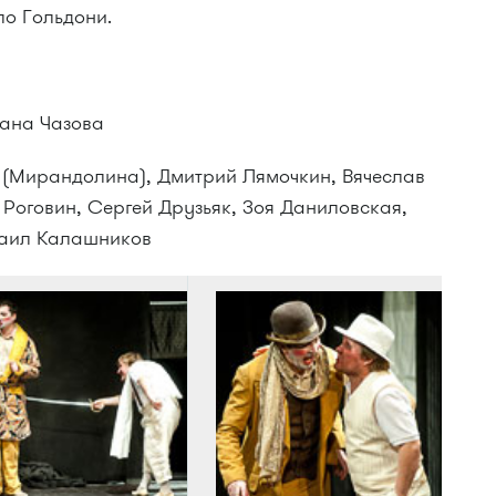
о Гольдони.
лана Чазова
 (Мирандолина), Дмитрий Лямочкин, Вячеслав
 Роговин, Сергей Друзьяк, Зоя Даниловская,
хаил Калашников