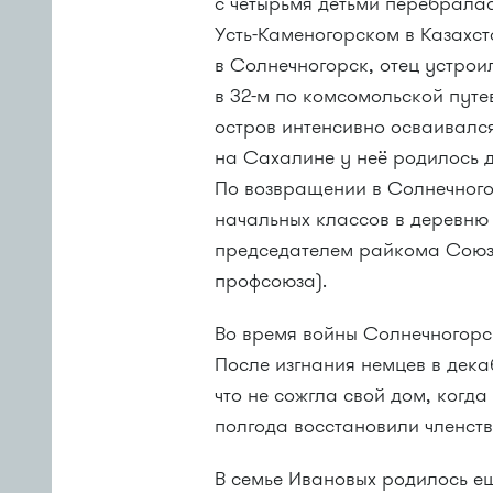
с четырьмя детьми перебралас
Усть-Каменогорском в Казахст
в Солнечногорск, отец устрои
в
32-м
по комсомольской путев
остров интенсивно осваивалс
на Сахалине у неё родилось д
По возвращении в Солнечного
начальных классов в деревню
председателем райкома Союза
профсоюза).
Во время войны Солнечногорск
После изгнания немцев в дек
что не сожгла свой дом, когда
полгода восстановили членст
В семье Ивановых родилось ещ