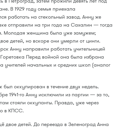
ь в Петроград, затем прожили девять лет под
ане. В 1929 году семья приехала
лся работать на стекольный завод. Анну же
ке отправили на три года на Сахалин — тогда
я. Молодая женщина была уже замужем;
вое детей, но вскоре они умерли от цинги.
рск Анну направили работать учительницей
 Горетовка Перед войной она была избрана
 учителей начальных и средних школ (аналог
 был оккупирован в течение двух недель.
абре
1941-го
Анну исключили из партии — за то,
 там стояли оккупанты. Правда, уже через
во в КПСС.
ё двое детей. До переезда в Зеленоград Анна