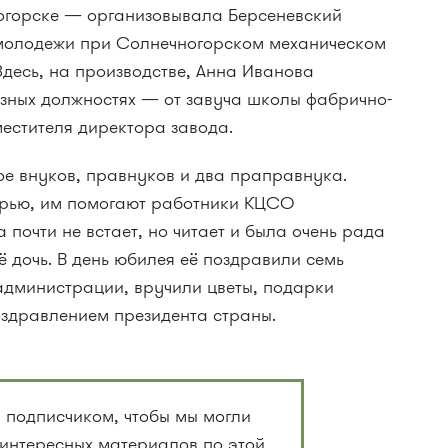
огорске — организовывала Берсеневский
 молодежи при Солнечногорском механическом
 Здесь, на производстве, Анна Иванова
зных должностях — от завуча школы фабрично-
местителя директора завода.
ое внуков, правнуков и два праправнука.
ерью, им помогают работники КЦСО
 почти не встает, но читает и была очень рада
 дочь. В день юбилея её поздравили семь
администрации, вручили цветы, подарки
оздравлением президента страны.
 подписчиком, чтобы мы могли
 интересных материалов по этой