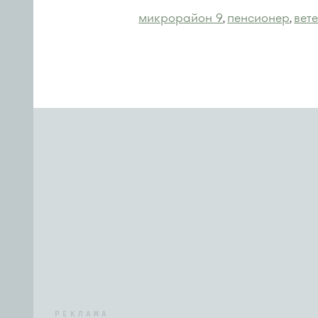
микрорайон 9
пенсионер
вет
,
,
РЕКЛАМА