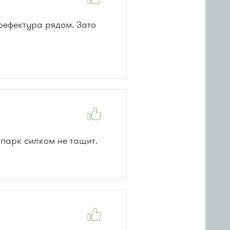
префектура рядом. Зато
т парк силком не тащит.