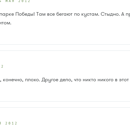
4 МАЯ 2012
 парке Победы! Там все бегают по кустам. Стыдно. А 
итом.
12
, конечно, плохо. Другое дело, что никто никого в это
Я 2012