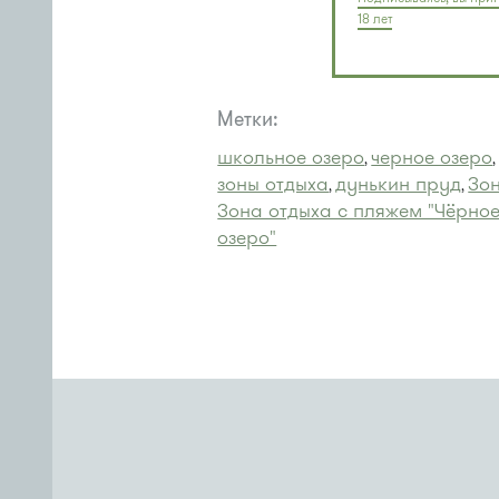
18 лет
Метки:
школьное озеро
черное озеро
,
зоны отдыха
дунькин пруд
Зон
,
,
Зона отдыха с пляжем "Чёрное
озеро"