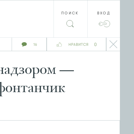
ПОИСК
ВХОД
0
16
НРАВИТСЯ
бнадзором —
 фонтанчик