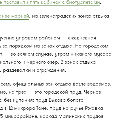
е поставили пять кабинок с биотуалетами
.
анее мэрией
, на зеленоградских зонах отдыха
ручение управам районом — ежедневная
 за порядком на зонах отдыха. На городском
ют — во всяком случае, утром никакого мусора
кольного и Черного озер. В зонах отдыха
 раздевалки и ограждения.
семь официальных зон отдыха возле водоемов.
но, на трех — это городской пруд, Черное
а без купания: пруд Быково болото
д в 12 микрорайоне, пруд на ручье Ржавка
15 микрорайоне, каскад Малинских прудов