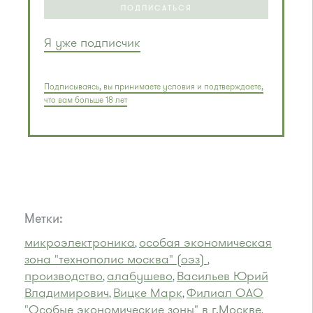
ПОДПИСАТЬСЯ
Я уже подписчик
Подписываясь, вы принимаете условия и подтверждаете,
что вам больше 18 лет
Метки:
микроэлектроника
особая экономическая
,
зона "технополис москва" (оэз)
,
производство
алабушево
Васильев Юрий
,
,
Владимирович
Вицке Марк
Филиал ОАО
,
,
"Особые экономические зоны" в г.Москве
,