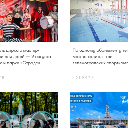
ль цирка с мастер-
По одному абонементу те
и для детей — 9 августа
можно ходить в три
вом парке «Отрада»
зеленоградских спортком
ТИ
НОВОСТИ