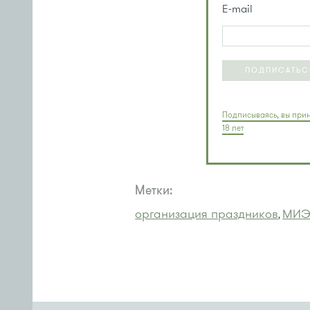
E-mail
ПОДПИСАТЬС
Подписываясь, вы прин
18 лет
Метки:
организация праздников
МИЭТ
,