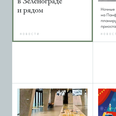
в Зеленограде
и рядом
Ночные
на Пан
планир
приоста
НОВОСТИ
НОВОС