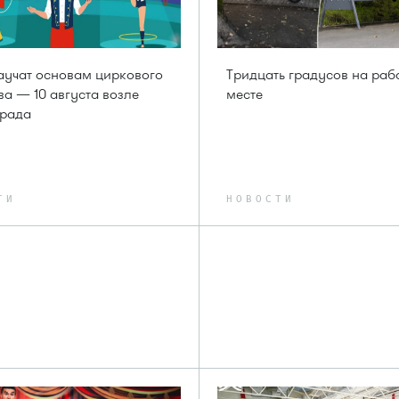
аучат основам циркового
Тридцать градусов на раб
ва — 10 августа возле
месте
града
ТИ
НОВОСТИ