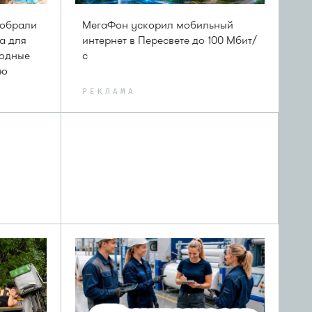
собрали
МегаФон ускорил мобильный
а для
интернет в Пересвете до 100 Мбит/
ходные
с
лю
РЕКЛАМА