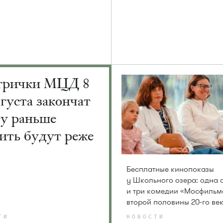
трички МЦД 8
вгуста закончат
ту раньше
ить будут реже
Бесплатные кинопоказы
у Школьного озера: одна 
и три комедии «Мосфильм
второй половины 20-го ве
ТИ
НОВОСТИ