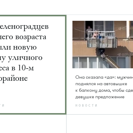
еленоградцев
его возраста
ыли новую
пу уличного
са в 10-м
орайоне
Она сказала «да»: мужчи
поднялся на автовышке
к балкону дома, чтобы сде
девушке предложение
ТИ
НОВОСТИ