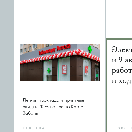
Элек
и 9 а
рабо
и ход
Летняя прохлада и приятные
скидки -10% на всё по Карте
Заботы
РЕКЛАМА
НОВОС