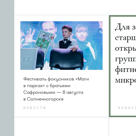
Для з
старш
откр
груп
фитне
микр
Фестиваль фокусников «Маги
в парках» с братьями
Сафроновыми — 8 августа
в Солнечногорске
НОВОСТИ
НОВОС