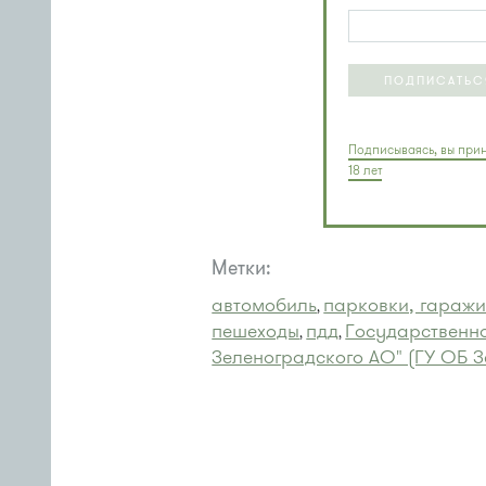
ПОДПИСАТЬС
Подписываясь, вы прин
18 лет
Метки:
автомобиль
парковки, гаражи
,
пешеходы
пдд
Государственно
,
,
Зеленоградского АО" (ГУ ОБ 