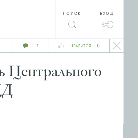
ПОИСК
ВХОД
0
17
НРАВИТСЯ
ь Центрального
ДД