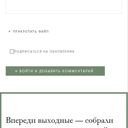
+
ПРИКРЕПИТЬ ФАЙЛ
Файл не
ПОДПИСАТЬСЯ НА ОБНОВЛЕНИЯ
+
ВОЙТИ И ДОБАВИТЬ КОММЕНТАРИЙ
Впереди выходные — собрали