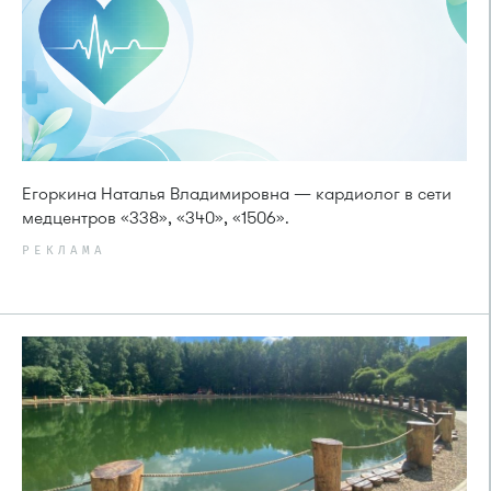
Егоркина Наталья Владимировна — кардиолог в сети
медцентров «338», «340», «1506».
РЕКЛАМА