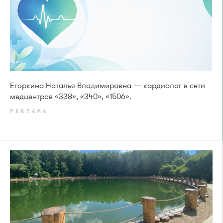
Егоркина Наталья Владимировна — кардиолог в сети
медцентров «338», «340», «1506».
РЕКЛАМА