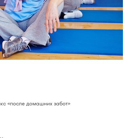
с «после домашних забот»
х
цу