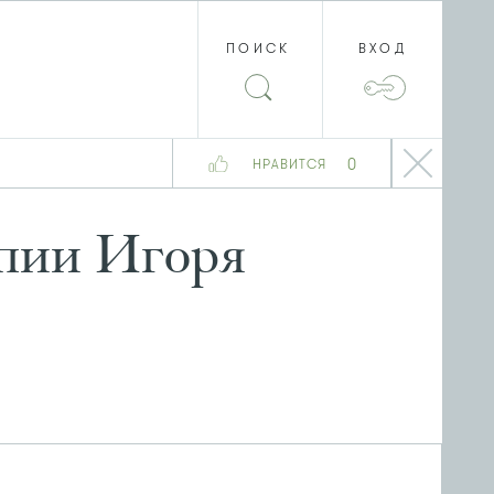
ПОИСК
ВХОД
0
НРАВИТСЯ
апии Игоря