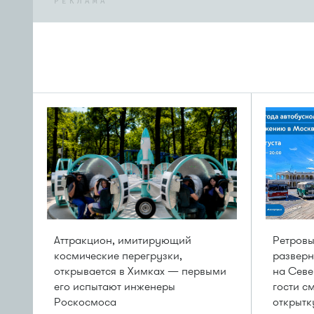
РЕКЛАМА
Аттракцион, имитирующий
Ретровы
космические перегрузки,
разверн
открывается в Химках — первыми
на Севе
его испытают инженеры
гости с
Роскосмоса
открытк