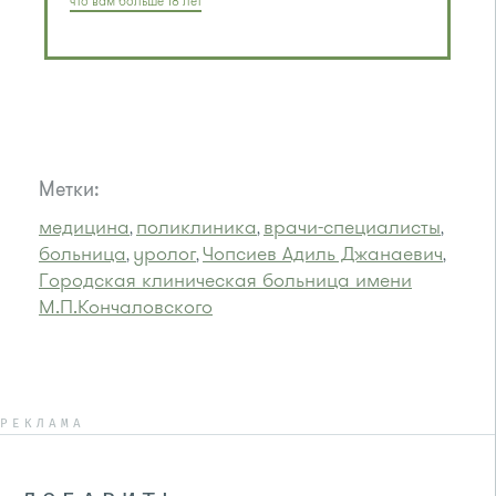
что вам больше 18 лет
Метки:
медицина
поликлиника
врачи-специалисты
,
,
,
больница
уролог
Чопсиев Адиль Джанаевич
,
,
,
Городская клиническая больница имени
М.П.Кончаловского
РЕКЛАМА