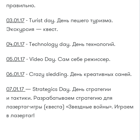
правильно.
03.01.17
- Turist day. День пешего туризма.
Экскурсия — квест.
04.01.17
- Тechnology day. День технологий.
05.01.17
- Video Day. Сам себе режиссер.
06.01.17
- Сrazy sledding. День креативных саней.
07.01.17
— Strategics Day. День стратегии
и тактики. Разрабатываем стратегию для
лазертаг-игры (квеста) «Звездные войны». Играем
в лазертаг!