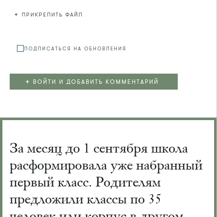
+
ПРИКРЕПИТЬ ФАЙЛ
Файл не
ПОДПИСАТЬСЯ НА ОБНОВЛЕНИЯ
+
ВОЙТИ И ДОБАВИТЬ КОММЕНТАРИЙ
За месяц до 1 сентября школа
расформировала уже набранный
первый класс. Родителям
предложили классы по 35
человек или корпус в другом