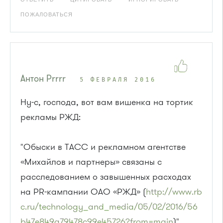
ПОЖАЛОВАТЬСЯ
Антон Рrrrr
5 ФЕВРАЛЯ 2016
Ну-с, господа, вот вам вишенка на тортик
рекламы РЖД:
"Обыски в ТАСС и рекламном агентстве
«Михайлов и партнеры» связаны с
расследованием о завышенных расходах
на PR-кампании ОАО «РЖД» (
http://www.rb
c.ru/technology_and_media/05/02/2016/56
b47e849a79478c99e45726?from=main
)"