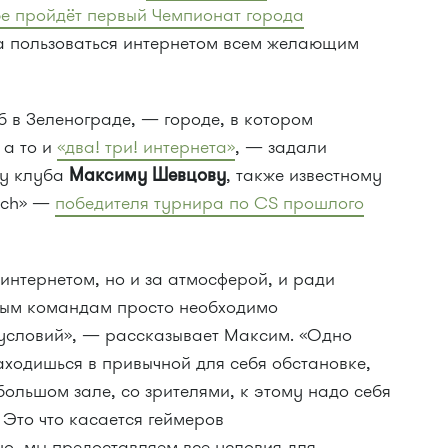
бе пройдёт первый Чемпионат города
 а пользоваться интернетом всем желающим
б в Зеленограде, — городе, в котором
 а то и
«два! три! интернета»
, — задали
ру клуба
Максиму Шевцову
, также известному
ech» —
победителя турнира по CS прошлого
 интернетом, но и за атмосферой, и ради
зным командам просто необходимо
условий», — рассказывает Максим. «Одно
аходишься в привычной для себя обстановке,
большом зале, со зрителями, к этому надо себя
 Это что касается геймеров
но, мы предоставляем все условия для