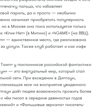
тпечатку пальца, что избавляет
 свой пароль, да и просто — необычно
пенно начинает приобретать популярность
 но в Москве она пока используется только
х «Клик-Нет» (в Митино) и «4GAME» (на ВВЦ).
wn» — единственное место, где реализована
за услуги. Также клуб работает и как кафе
 Town» у поклонников российской фантастики
аун» — это виртуальный мир, который стал
льной сети. При вхождении в Диптаун,
ключающая мозг на восприятие увиденного
иптаун даёт людям возможность прожить более
о чём писал в середине девяностых годов
ражений» и «Фальшивые зеркала» писатель-