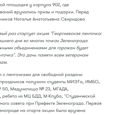
той площадке у корпуса 902, где
ваний вручались призы и подарки. Перед
ьников Наталья Анатольевна Свиридова
ый раз стартует акция "Георгиевская ленточка:
няшнего дня во многих точках Зеленограда
жными объединениями для горожан будет
нточка". Это дань памяти всем ветеранам
дам.
 с ленточками для свободной раздачи
х праздников получили студенты МИЭТа, ИМБО,
№ 50, Медучилища № 23, МГАДА,
, ребята из МЦ БДД,
М-Клуба
, "Студенческой
ого совета при Префекте Зеленограда. Первая
ленограде на старте акции была вручена