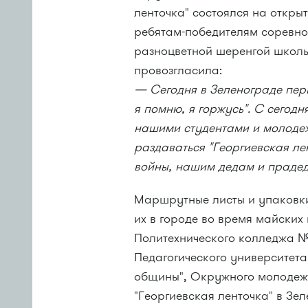
ленточка" состоялся на откры
ребятам-победителям
соревно
разноцветной шеренгой школ
провозгласила:
— Сегодня в Зеленограде перв
я помню, я горжусь". С сегод
нашими студентами и молоде
раздаваться "Георгиевская ле
войны, нашим дедам и праде
Маршрутные листы и упаковки
их в городе во время майски
Политехнического колледжа 
Педагогического университета
общины", Окружного молодежн
"Георгиевская ленточка" в Зе