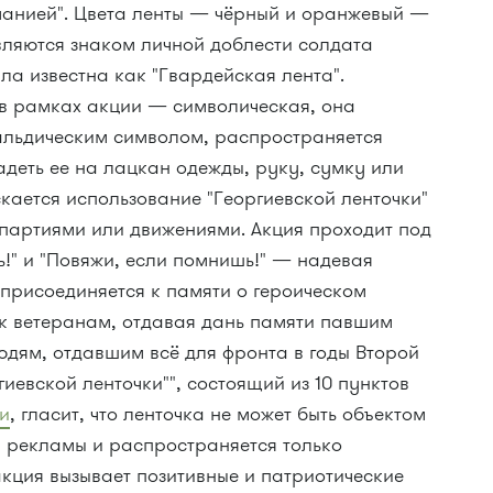
манией". Цвета ленты — чёрный и оранжевый —
вляются знаком личной доблести солдата
ла известна как "Гвардейская лента".
в рамках акции — символическая, она
ральдическим символом, распространяется
деть ее на лацкан одежды, руку, сумку или
кается использование "Георгиевской ленточки"
 партиями или движениями. Акция проходит под
ь!" и "Повяжи, если помнишь!" — надевая
 присоединяется к памяти о героическом
к ветеранам, отдавая дань памяти павшим
юдям, отдавшим всё для фронта в годы Второй
иевской ленточки"", состоящий из 10 пунктов
ии
, гласит, что ленточка не может быть объектом
 рекламы и распространяется только
акция вызывает позитивные и патриотические