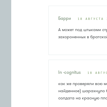
Барри
18 АВГУСТА 
А может под штыками ст
захороненных в братско
In -cognitus
18 АВГУ
как же проверяли всю ме
найденное) шарахнуло б
солдата на красную пл