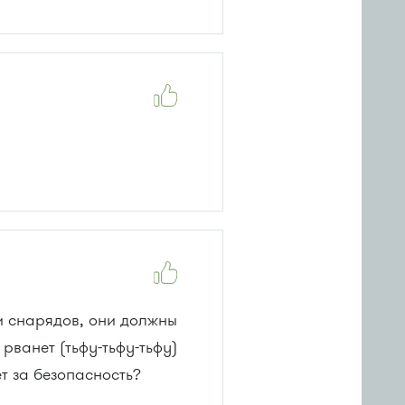
и снарядов, они должны
 рванет (тьфу-тьфу-тьфу)
т за безопасность?