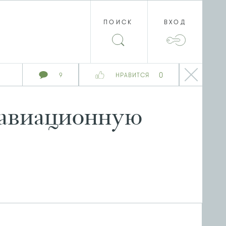
ПОИСК
ВХОД
0
9
НРАВИТСЯ
 авиационную