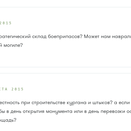
2015
ратегический склад боеприпасов? Может нам наврал
й могиле?
СТА 2015
стность при строительстве кургана и штыков? а если 
ы в день открытия монумента или в день перевозки о
ощадь?