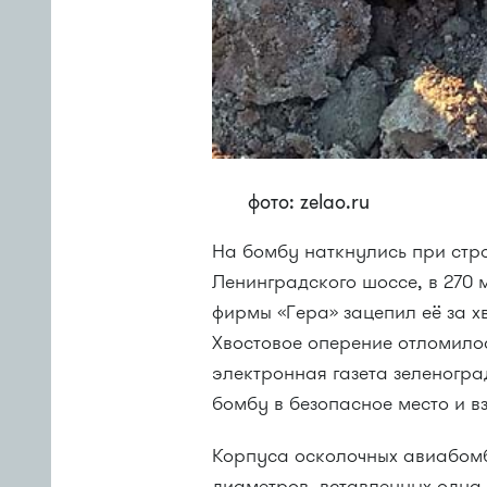
фото: zelao.ru
На бомбу наткнулись при стро
Ленинградского шоссе, в 270 
фирмы «Гера» зацепил её за хв
Хвостовое оперение отломилос
электронная газета зеленогр
бомбу в безопасное место и в
Корпуса осколочных авиабомб
диаметров, вставленных одна