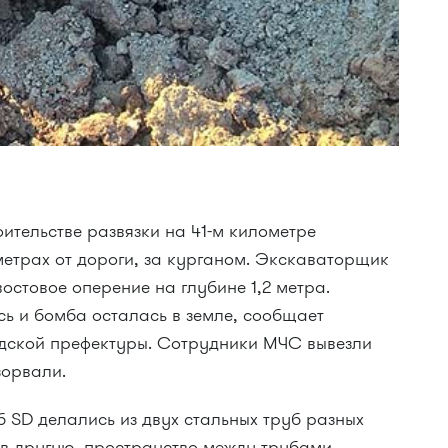
ительстве развязки на 41-м километре
метрах от дороги, за курганом. Экскаваторщик
остовое оперение на глубине 1,2 метра.
ь и бомба осталась в земле, сообщает
адской префектуры. Сотрудники МЧС вывезли
зорвали.
 SD делались из двух стальных труб разных
 в другую, пространство между трубами