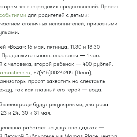
атором зеленоградских представлений. Проект
событиями
для родителей с детьми:
частием столичных исполнителей, привозными
улками.
 «Вода»: 16 мая, пятница, 11.30 и 18.30
00. Продолжительность спектакля — 1 час.
й с человека, второй ребенок — 400 рублей.
amastime.ru
, +7(915)002-4204 (Лена),
ганизаторы просят захватить на спектакль
жду, так как главный его герой — вода.
 Зеленограде будут регулярными, два раза
3 и 24, 30 и 31 мая.
 успешно работает на двух площадках —
й Детской Библиотеке и в Mamas Place центра