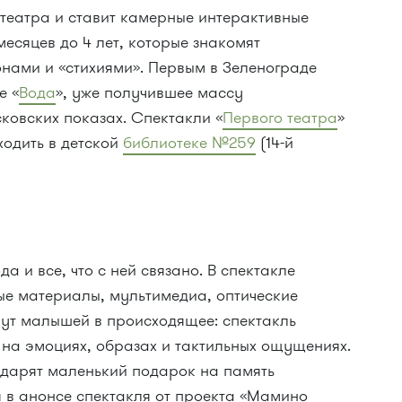
-театра и ставит камерные интерактивные
месяцев до 4 лет, которые знакомят
нами и «стихиями». Первым в Зеленограде
е «
Вода
», уже получившее массу
ковских показах. Спектакли «
Первого театра
»
ходить в детской
библиотеке №259
(14-й
а и все, что с ней связано. В спектакле
ые материалы, мультимедиа, оптические
кут малышей в происходящее: спектакль
н на эмоциях, образах и тактильных ощущениях.
дарят маленький подарок на память
 в анонсе спектакля от проекта «Мамино