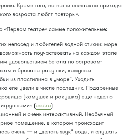
рсию. Кроме того, на наши спектакли приходят
акого возраста любят повторы».
 о «Первом театре» самые положительные:
ких непосед и любителей водной стихии: море
возможность поучаствовать на каждом этапе
шим удовольствием бегала по островам-
икам и бросала ракушки, камушки
ки из пластилина в „море“. Уходить
нка еле увели в числе последних. Подаренные
окровища (камушек и ракушка) еще неделю
 игрушками» (
osd.ru
)
ционный и очень интерактивный. Необычный
рное помещение, в котором происходит
ось очень — и „делать звук“ воды, и слушать