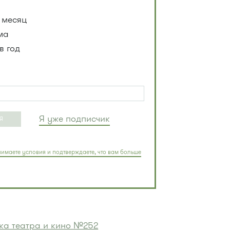
 месяц
ма
в год
Я уже подписчик
Я
имаете условия и подтверждаете, что вам больше
ка театра и кино №252