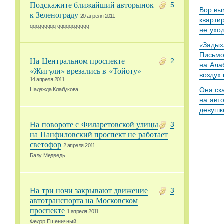
Подскажите ближайший авторынок
5
Вор вы
к Зеленограду
20 апреля 2011
кварти
qqqqqqqqq qqqqqqqqqqq
не ухо
«Задыха
Письмо
На Центральном проспекте
2
на Ала
«Жигули» врезались в «Тойоту»
воздух
14 апреля 2011
Она ск
Надежда Клабукова
на авт
девушк
На повороте с Филаретовской улицы
3
на Панфиловский проспект не работает
светофор
2 апреля 2011
Балу Медведь
На три ночи закрывают движение
3
автотранспорта на Московском
проспекте
1 апреля 2011
Федор Пшеничный