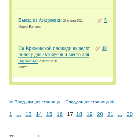
Выезд из Андреевки
6
23 марта 2011
Мария Вахтева
На Крюковской площади выделят
10
полосу для автобусов и место для
парковки
2 марта 2011
Игнат
Предыдущая страница
Следующая страница
1
...
13
14
15
16
17
18
19
20
21
...
30