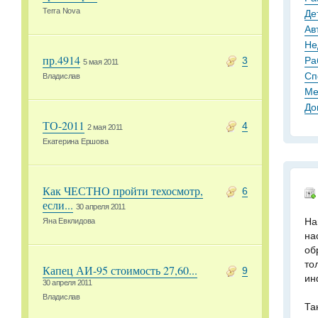
Terra Nova
Де
Ав
Не
пр.4914
Ра
3
5 мая 2011
Сп
Владислав
Ме
До
ТО-2011
4
2 мая 2011
Екатерина Ершова
Как ЧЕСТНО пройти техосмотр,
6
если...
30 апреля 2011
На
Яна Евклидова
на
об
то
Капец АИ-95 стоимость 27,60...
9
ин
30 апреля 2011
Владислав
Та