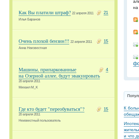
ал
на
Как Вы платили штраф?
21
22 апреля 2011
Илья Баранов
Очень плохой бензин!!!
15
22 апреля 2011
Анна Неизвестная
фо
Машины, припаркованные
4
на Озерной аллее, будут эвакуировать
20 апреля 2011
Михаил M_K
Попул
К боль
Где кто будет "переобуваться"?
15
обещаю
20 апреля 2011
Неизвестный пользователь
Ипотек
житель
и что 