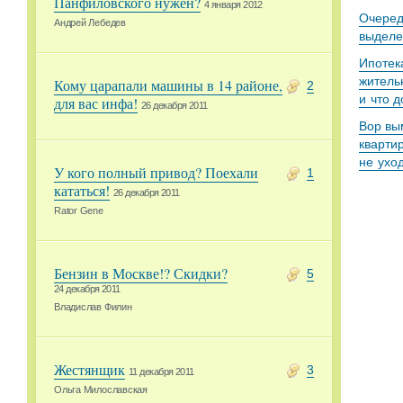
Панфиловского нужен?
4 января 2012
Очеред
Андрей Лебедев
выделе
Ипотек
житель
Кому царапали машины в 14 районе,
2
и что 
для вас инфа!
26 декабря 2011
Вор вы
кварти
не ухо
У кого полный привод? Поехали
1
кататься!
26 декабря 2011
Rator Gene
Бензин в Москве!? Скидки?
5
24 декабря 2011
Владислав Филин
Жестянщик
3
11 декабря 2011
Ольга Милославская