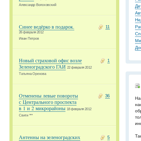
Александр Волоховский
Де
Ав
Не
Синее ведёрко в подарок.
Ра
11
26 февраля 2012
Сп
Иван Петров
Ме
До
Новый страховой офис возле
1
Зеленоградского ГАИ
22 февраля 2012
Татьяна Орехова
Отменены левые повороты
36
На
с Центрального проспекта
на
в 1 и 2 микрорайоны
18 февраля 2012
об
Свити ***
то
ин
Та
Антенны на зеленоградских
5