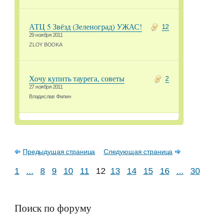
АТЦ 5 Звёзд (Зеленоград) УЖАС!
12
29 ноября 2011
ZLOY BOOKA
Хочу купить таурега, советы
2
27 ноября 2011
Владислав Филин
Предыдущая страница
Следующая страница
1
...
8
9
10
11
12
13
14
15
16
...
30
Поиск по форуму