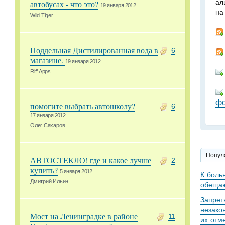
ал
автобусах - что это?
19 января 2012
на
Wild Tiger
Поддельная Дистилированная вода в
6
магазине.
19 января 2012
Riff Apps
фо
помогите выбрать автошколу?
6
17 января 2012
Олег Сахаров
Попул
АВТОСТЕКЛО! где и какое лучше
2
купить?
5 января 2012
К боль
Дмитрий Ильин
обещаю
Запрет
незако
Мост на Ленинградке в районе
11
их отм