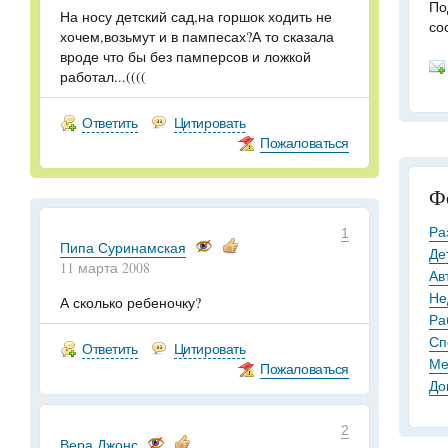
По
На носу детский сад,на горшок ходить не
со
хочем,возьмут и в пампесах?А то сказала
вроде что бы без памперсов и ложкой
работал...((((
Ответить
Цитировать
Пожаловаться
Ф
Ра
1
Пипа Суринамская
Де
11 марта 2008
Ав
Не
А сколько ребеночку?
Ра
Сп
Ответить
Цитировать
Ме
Пожаловаться
До
2
Вера Джонс