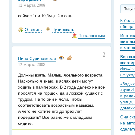
12 марта 2008
Попул
сейчас 1г.и 10,5м.,в 2 в сад...
К боль
обещаю
Ответить
Цитировать
Пожаловаться
Ипотек
житель
и что 
3
Вор вы
Пипа Суринамская
кварти
12 марта 2008
class='
не уход
Должны взять. Малыш ясельного возраста.
Насколько я знаю, в яслях дети могут
«Задыха
ходить в памперсах. В 2 года далеко не все
<span c
просятся на горшок, да и ложкой кушают с
в реда
трудом. На то они и ясли, чтобы
улице,
соответствовать возрастным навыкам.
домах<
А чего не хотите его до трех лет
Она ск
подержать? Все равно же с младшим
на авт
сидите.
сделат