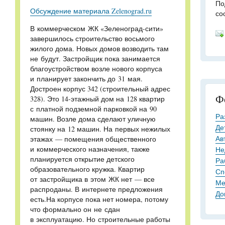
По
Обсуждение материала Zelenograd.ru
со
В коммерческом ЖК «Зеленоград-сити»
завершилось строительство восьмого
жилого дома. Новых домов возводить там
не будут. Застройщик пока занимается
благоустройством возле нового корпуса
и планирует закончить до 31 мая.
Достроен корпус 342 (строительный адрес
Ф
328). Это 14-этажный дом на 128 квартир
с платной подземной парковкой на 90
Ра
машин. Возле дома сделают уличную
Де
стоянку на 12 машин. На первых нежилых
Ав
этажах — помещения общественного
и коммерческого назначения, также
Не
планируется открытие детского
Ра
образовательного кружка. Квартир
Сп
от застройщика в этом ЖК нет — все
Ме
распроданы. В интернете предложения
До
есть.На корпусе пока нет номера, потому
что формально он не сдан
в эксплуатацию. Но строительные работы