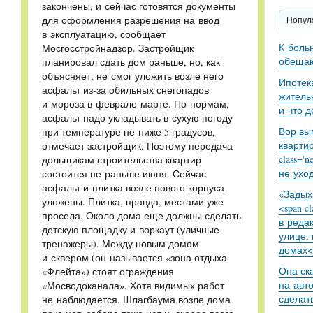
закончены, и сейчас готовятся документы
для оформления разрешения на ввод
Попул
в эксплуатацию, сообщает
К боль
Мосгосстройнадзор. Застройщик
обещаю
планировал сдать дом раньше, но, как
объясняет, не смог уложить возле него
Ипотек
асфальт из-за обильных снегопадов
житель
и мороза в феврале-марте. По нормам,
и что 
асфальт надо укладывать в сухую погоду
Вор вы
при температуре не ниже 5 градусов,
кварти
отмечает застройщик. Поэтому передача
class='
дольщикам строительства квартир
не уход
состоится не раньше июня. Сейчас
асфальт и плитка возле нового корпуса
«Задыха
уложены. Плитка, правда, местами уже
<span c
просела. Около дома еще должны сделать
в реда
детскую площадку и воркаут (уличные
улице,
тренажеры). Между новым домом
домах<
и сквером (он называется «зона отдыха
Она ск
«Флейта») стоят ограждения
на авт
«Мосводоканала». Хотя видимых работ
сделат
не наблюдается. Шлагбаума возле дома