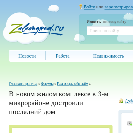
Войти
или
зарегистриров
Искать
по всему сайту
Новости
Работа
Недвижимость
Главная страница
»
Форумы
»
Разговоры обо всём
»
В новом жилом комплексе в 3-м
микрорайоне достроили
Доба
последний дом