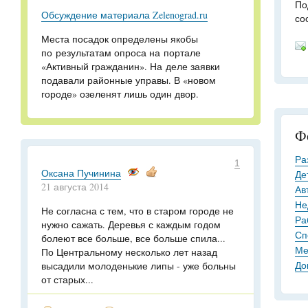
По
Обсуждение материала Zelenograd.ru
со
Места посадок определены якобы
по результатам опроса на портале
«Активный гражданин». На деле заявки
подавали районные управы. В «новом
городе» озеленят лишь один двор.
Ф
Ра
1
Оксана Пучинина
Де
21 августа 2014
Ав
Не
Не согласна с тем, что в старом городе не
Ра
нужно сажать. Деревья с каждым годом
Сп
болеют все больше, все больше спила...
Ме
По Центральному несколько лет назад
До
высадили молоденькие липы - уже больны
от старых...