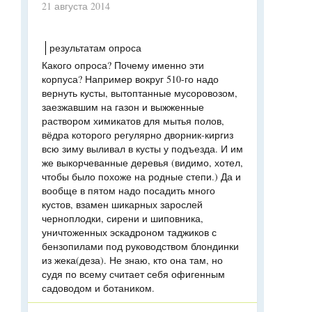
21 августа 2014
результатам опроса
Какого опроса? Почему именно эти
корпуса? Например вокруг 510-го надо
вернуть кусты, вытоптанные мусоровозом,
заезжавшим на газон и выжженные
раствором химикатов для мытья полов,
вёдра которого регулярно дворник-киргиз
всю зиму выливал в кусты у подъезда. И им
же выкорчеванные деревья (видимо, хотел,
чтобы было похоже на родные степи.) Да и
вообще в пятом надо посадить много
кустов, взамен шикарных зарослей
черноплодки, сирени и шиповника,
уничтоженных эскадроном таджиков с
бензопилами под руководством блондинки
из жека(деза). Не знаю, кто она там, но
судя по всему считает себя офигенным
садоводом и ботаником.