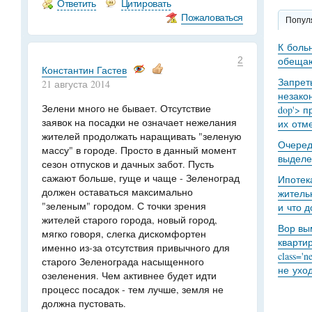
Ответить
Цитировать
Пожаловаться
Попул
К боль
2
обещаю
Константин Гастев
Запрет
21 августа 2014
незакон
Зелени много не бывает. Отсутствие
dop'> п
заявок на посадки не означает нежелания
их отме
жителей продолжать наращивать "зеленую
Очеред
массу" в городе. Просто в данный момент
выделе
сезон отпусков и дачных забот. Пусть
сажают больше, гуще и чаще - Зеленоград
Ипотек
должен оставаться максимально
житель
"зеленым" городом. С точки зрения
и что 
жителей старого города, новый город,
Вор вы
мягко говоря, слегка дискомфортен
кварти
именно из-за отсутствия привычного для
class='
старого Зеленограда насыщенного
не уход
озеленения. Чем активнее будет идти
процесс посадок - тем лучше, земля не
должна пустовать.