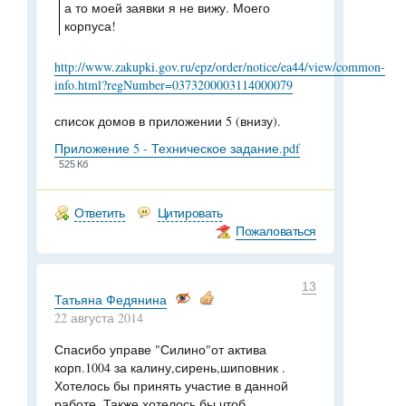
а то моей заявки я не вижу. Моего
корпуса!
http://www.zakupki.gov.ru/epz/order/notice/ea44/view/common-
info.html?regNumber=0373200003114000079
список домов в приложении 5 (внизу).
Приложение 5 - Техническое задание.pdf
525 Кб
Ответить
Цитировать
Пожаловаться
13
Татьяна Федянина
22 августа 2014
Спасибо управе "Силино"от актива
корп.1004 за калину,сирень,шиповник .
Хотелось бы принять участие в данной
работе. Также хотелось бы,чтоб