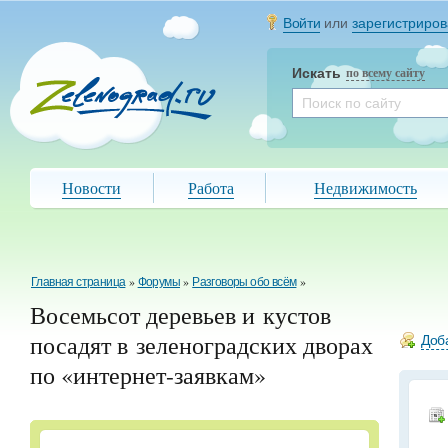
Войти
или
зарегистриров
Искать
по всему сайту
Новости
Работа
Недвижимость
Главная страница
»
Форумы
»
Разговоры обо всём
»
Восемьсот деревьев и кустов
посадят в зеленоградских дворах
Доба
по «интернет-заявкам»