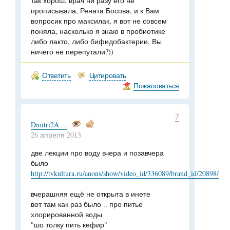
так хорош, врач ни разу его не
прописывала, Рената Босова, и к Вам
вопросик про максилак, я вот не совсем
поняла, насколько я знаю в пробиотике
либо лакто, либо бифидобактерии, Вы
ничего не перепутали?))
Ответить
Цитировать
Пожаловаться
7
Dmitri2A ...
26 апреля 2013
две лекции про воду вчера и позавчера
было
http://tvkultura.ru/anons/show/video_id/336089/brand_id/20898/
вчерашняя ещё не открыта в инете
вот там как раз было .. про питье
хлорированной воды
"шо толку пить кефир"