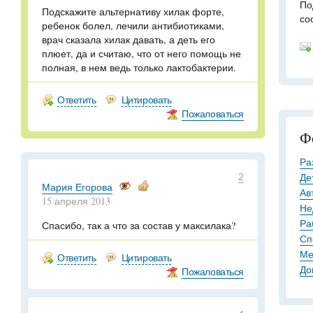
По
Подскажите альтернативу хилак форте,
со
ребенок болел, лечили антибиотиками,
врач сказала хилак давать, а деть его
плюет, да и считаю, что от него помощь не
полная, в нем ведь только лактобактерии.
Ответить
Цитировать
Пожаловаться
Ф
Ра
Де
2
Мария Егорова
Ав
15 апреля 2013
Не
Ра
Спасибо, так а что за состав у максилака?
Сп
Ме
Ответить
Цитировать
До
Пожаловаться