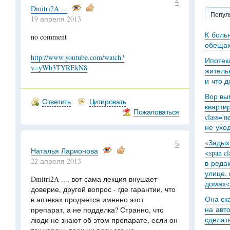
4
Dmitri2A ...
Попул
19 апреля 2013
К боль
no comment
обещаю
http://www.youtube.com/watch?
Ипотек
v=yWb3TYREkN8
житель
и что 
Вор вы
Ответить
Цитировать
кварти
Пожаловаться
class='
не уход
«Задыха
5
Наталья Ларионова
<span c
22 апреля 2013
в реда
улице,
Dmitri2A ..., вот сама лекция внушает
домах<
доверие, другой вопрос - где гарантии, что
Она ск
в аптеках продается именно этот
на авт
препарат, а не подделка? Странно, что
сделат
люди не знают об этом препарате, если он