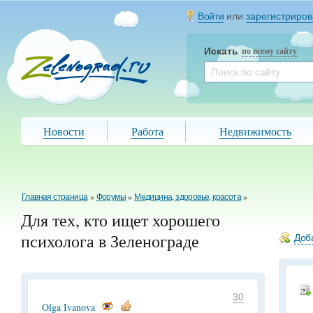
Войти
или
зарегистриров
Искать
по всему сайту
Новости
Работа
Недвижимость
Главная страница
»
Форумы
»
Медицина, здоровье, красота
»
Для тех, кто ищет хорошего
психолога в Зеленограде
Доба
30
Olga Ivanova