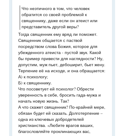
Что неэтичного в том, что человек
обратится со своей проблемой к
священнику, даже если он атеист или
представитель другой веры?
Тогда священник ему вряд ли поможет.
Священник общается с паствой
посредством слова Божия, которое для
убежденного атеиста - пустой звук. Какой
бы пример привести для наглядности? Ну,
допустим, муж пьет, дебоширит, бьет жену.
Терпение её на исходе, и она обращается:
А) к психологу;
Б) к священнику.
Что посоветует ей психолог? Обрести
уверенность в себе, бросить гада-мужа и
начать новую жизнь. Так?
А что скажет священник? По-крайней мере,
обязан будет ей сказать. Долготерпение –
одна из ключевых добродетелей
христианства. «Любите врагов ваших,
благословляйте проклинающих вас,