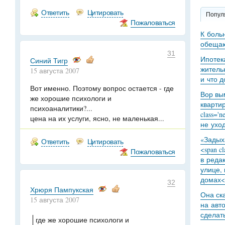
Ответить
Цитировать
Попул
Пожаловаться
К боль
обещаю
31
Ипотек
Синий Тигр
житель
15 августа 2007
и что 
Вот именно. Поэтому вопрос остается - где
Вор вы
же хорошие психологи и
кварти
психоаналитики?...
class='
цена на их услуги, ясно, не маленькая...
не уход
«Задыха
Ответить
Цитировать
<span c
Пожаловаться
в реда
улице,
домах<
32
Хрюря Пампукская
Она ск
15 августа 2007
на авт
сделат
где же хорошие психологи и