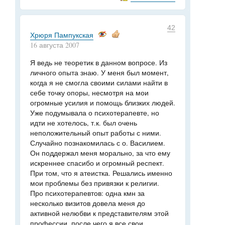
42
Хрюря Пампукская
16 августа 2007
Я ведь не теоретик в данном вопросе. Из
личного опыта знаю. У меня был момент,
когда я не смогла своими силами найти в
себе точку опоры, несмотря на мои
огромные усилия и помощь близких людей.
Уже подумывала о психотерапевте, но
идти не хотелось, т.к. был очень
неположительный опыт работы с ними.
Случайно познакомилась с о. Василием.
Он поддержал меня морально, за что ему
искреннее спасибо и огромный респект.
При том, что я атеистка. Решались именно
мои проблемы без привязки к религии.
Про психотерапевтов: одна кмн за
несколько визитов довела меня до
активной нелюбви к представителям этой
профессии, после чего я все свои