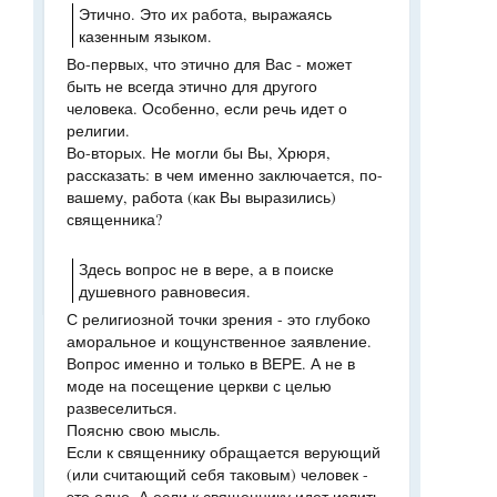
Этично. Это их работа, выражаясь
казенным языком.
Во-первых, что этично для Вас - может
быть не всегда этично для другого
человека. Особенно, если речь идет о
религии.
Во-вторых. Не могли бы Вы, Хрюря,
рассказать: в чем именно заключается, по-
вашему, работа (как Вы выразились)
священника?
Здесь вопрос не в вере, а в поиске
душевного равновесия.
С религиозной точки зрения - это глубоко
аморальное и кощунственное заявление.
Вопрос именно и только в ВЕРЕ. А не в
моде на посещение церкви с целью
развеселиться.
Поясню свою мысль.
Если к священнику обращается верующий
(или считающий себя таковым) человек -
это одно. А если к священнику идет излить