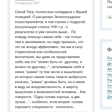
По
14 августа 2007
со
Синий Тигр, полностью солидарна с Вашей
позицией. О расценках Зеленоградских
психотерапевтов, в том случае с подругой,
консультация стоила 1500 т.р., о
результатах я уже писала выше... По
поводу помощи самим себе - так только
тем и занимаемся, но надо признать, что
это не всегда эффективно, так как в силу
Ф
стереотипов или особенностей
воспитания, мы даже не представляем
Ра
себе, как это "может быть по -другому, и
Де
можно по-другому...", заталкиваем себя в
Ав
некие "рамки" (в том числе и мышления)
Не
из которых самим очень тяжело выбраться,
Ра
конечно, "рамки" должны быть, но я имею
Сп
в виду не вседозволенность, а широту
Ме
мышления и возможностей человека... Как
До
говорится, "Одна голова хорошо, а две
лучше...", особенно, если вторая- голова
хорошего специалиста - психолога...