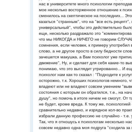
нас в университете много психологии преподав
мое несколько восторженное отношение к псих
сменилось на скептическое на последних... Это
казаться "странным", что на "все есть рецепт"
универсальный", чтобы это действительно было
еще, несколько раздражало это "комментирован
что мы НИКОГДА и НИЧЕГО не говорим СЛУЧА
сомнения, если человек, к примеру употребил
слово, а не другое просто в силу бедности сло
зачешется макушка, а Вам психолог уже припи
движение", Ну, и сделает для себя какие-то в
понимаю, что это выглядит утрированно... И е
психолог нам как-то сказал : "Подходите к усл
осторожно, т.к. Хороших психологов немного, 
владеют или не владеют совсем умением "выве
состояния с которым он обратился, т.е., на на
душу", но помочь в итоге ничем не смогут. От 
не будет, кроме вреда. К тому же, психологией
сравнительно недавно, и изрядное кол-во пра
избрали данную профессию не случайно - т.е. 
Так, что я отношусь к психологам несколько на
совсем недавно одна моя подруга "сходила за