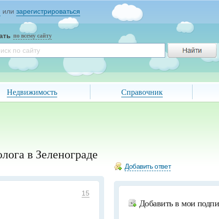
и
или
зарегистрироваться
ать
по всему сайту
Недвижимость
Справочник
олога в Зеленограде
Добавить ответ
15
Добавить в мои подп