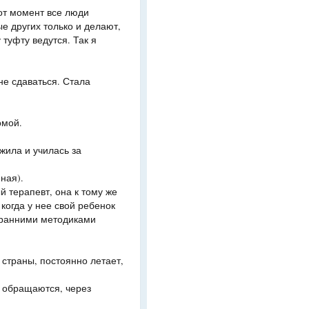
от момент все люди
е других только и делают,
 туфту ведутся. Так я
не сдаваться. Стала
омой.
 жила и училась за
ная).
 терапевт, она к тому же
 когда у нее свой ребенок
 ранними методиками
 страны, постоянно летает,
и обращаются, через