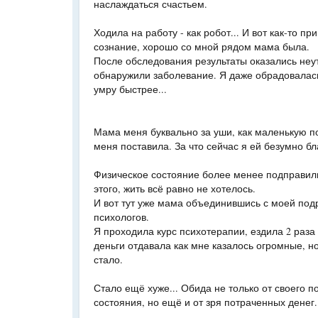
наслаждаться счастьем.
Ходила на работу - как робот... И вот как-то пр
сознание, хорошо со мной рядом мама была.
После обследования результаты оказались неу
обнаружили заболевание. Я даже обрадовалась
умру быстрее...
Мама меня буквально за уши, как маленькую п
меня поставила. За что сейчас я ей безумно бл
Физическое состояние более менее подправили,
этого, жить всё равно не хотелось.
И вот тут уже мама объединившись с моей подр
психологов.
Я проходила курс психотерапии, ездила 2 раза
деньги отдавала как мне казалось огромные, н
стало.
Стало ещё хуже... Обида не только от своего п
состояния, но ещё и от зря потраченных денег.