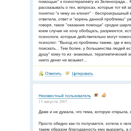
помощью" к психотерапевту из Зеленограда... К
рассказывать о тех, вопросах, которые тот ей з
понятно "к чему он клонит" - беспроигрышный 
ответила, ответ и "корень данной проблемы" у
говоря, такое "оказание помощи" сродни шарла
коем случае не хочу обобщать, разумеется, ес
психологи, которые действительно могут помочь.
психолог: "Выход из проблемы тамже, где и вх
поискать... Тем более, у большинства людей ес
душу" кому-то из -знакомых, терапевтический э
никто денег не возьмет...
Ответить
Цитировать
Неизвестный пользователь
13 августа 2007
Даже и не думала, что тема, которую открыла, 
Просто обидно как-то получается, хотела о чел
таким образом благодарность ему выразить, а