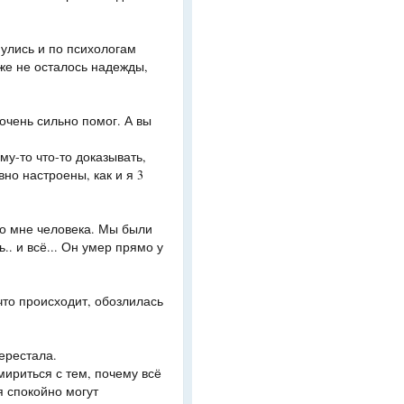
нулись и по психологам
уже не осталось надежды,
 очень сильно помог. А вы
му-то что-то доказывать,
но настроены, как и я 3
го мне человека. Мы были
.. и всё... Он умер прямо у
то происходит, обозлилась
перестала.
мириться с тем, почему всё
я спокойно могут