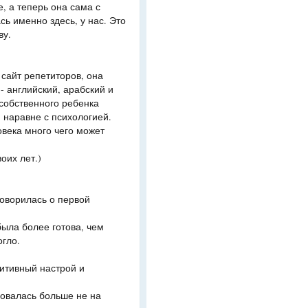
, а теперь она сама с
сь именно здесь, у нас. Это
ву.
 сайт репетиторов, она
- английский, арабский и
 собственного ребенка
 наравне с психологией.
ловека много чего может
оих лет.)
говорилась о первой
была более готова, чем
огло.
зитивный настрой и
ровалась больше не на