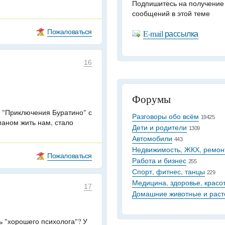
Подпишитесь на получение
сообщений в этой теме
Пожаловаться
E-mail рассылка
16
Форумы
, "Приключения Буратино" с
Разговоры обо всём
19425
маном жить нам, стало
Дети и родители
1309
Автомобили
443
Недвижимость, ЖКХ, ремон
Пожаловаться
Работа и бизнес
255
Спорт, фитнес, танцы
229
Медицина, здоровье, красо
17
Домашние животные и раст
ть "хорошего психолога"? У