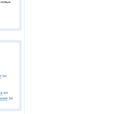
 новых
т
549
та
604
ения
299