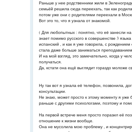
Раньше у нее родственники жили в Зеленограде
семьёй решила сюда переехать, так как родила
потом уже они с родителями переехали в Моск
Вот это то, что я узнала от знакомой.
( Для любопытных : понятно, что её занесли на
знает помимо русского в совершенстве 3 языка 
испанский , и как я уже говорила, с рождением
стала даже больше заниматься преподаванием
И на мой взгляд, это замечательно, когда у че
получаться.
Да, кстати она ещё выглядит гораздо моложе св
Ну так вот я узнала её телефон, позвонила, до
консультации.
Не знаю, может просто к этому моменту я уже 
раньше с другими психологами, поэтому и пом
На первой встрече меня просто поразил её по
отношение к жизни вообще.
Она не мусолила мою проблему , и концентри