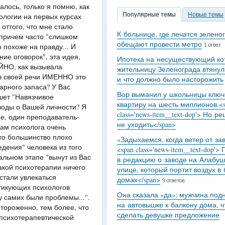
алось, только я помню, как
Популярные темы
Новые темы
ологии на первых курсах
 оттого, что мне стало
К больнице, где лечатся зелено
, причем часто "слишком
обещают провести метро
 похоже на правду... И
1 ответ
ие оговорок", эта идея,
Ипотека на несуществующий кот
ЙНО, как вызывала
жительницу Зеленограда втянул
 в своей речи ИМЕННО это
и что должно было насторожить
варного запаса? У Вас
Вор выманил у школьницы ключ
шет "Навязчивое
квартиру на шесть миллионов.<s
ыводы о Вашей личности? Я
class='news-item__text-dop'> Но р
ще, один преподаватель-
не уходить</span>
угам психолога очень
что большинство плохо
«Задыхаемся, когда ветер от за
дения" человека из того
<span class='news-item__text-dop'>
чальном этапе "вынут из Вас
в редакцию о заводе на Алабуш
такой психотерапии ничего
улице, который портит воздух в
 стали увлекаться
домах</span>
9 ответов
ктикующих психологов
Она сказала «да»: мужчина под
у самих были проблемы...".
на автовышке к балкону дома, 
стороженно, тем более, что
сделать девушке предложение
 психотерапевтической