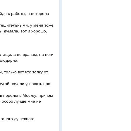
ийдя с работы, я потеряла
тешительными, у меня тоже
, думала, вот и хорошо,
отащила по врачам, на ноги
агодарна.
 только вот что толку от
угой начали узнавать про
 в неделю в Москву, причем
о особо лучше мне не
оганого душевного