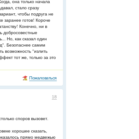
огда, она только начала
адавал, стало сразу
вариант, чтобы подруга не
же заранее готов! Короче
танству! Конечно, ни в
ть добросовестные
.. Но, как сказал один
од". Безопаснее самим
ть возможность "излить
ффект тот же, только за это
Пожаловаться
18
столько споров вызовет.
овеке хорошее сказать,
 оказалось прямо медвежью