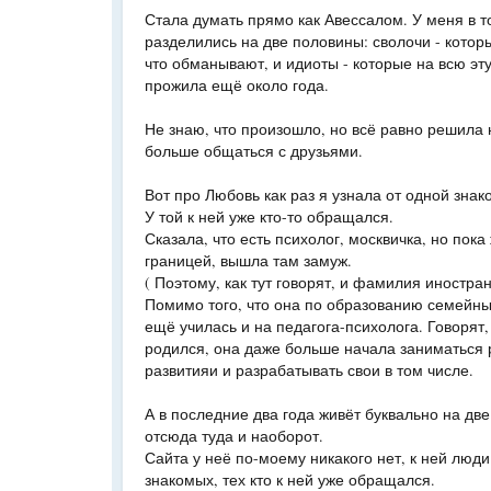
Стала думать прямо как Авессалом. У меня в т
разделились на две половины: сволочи - которы
что обманывают, и идиоты - которые на всю эту
прожила ещё около года.
Не знаю, что произошло, но всё равно решила 
больше общаться с друзьями.
Вот про Любовь как раз я узнала от одной знак
У той к ней уже кто-то обращался.
Сказала, что есть психолог, москвичка, но пока
границей, вышла там замуж.
( Поэтому, как тут говорят, и фамилия иностран
Помимо того, что она по образованию семейный
ещё училась и на педагога-психолога. Говорят,
родился, она даже больше начала заниматься
развитияи и разрабатывать свои в том числе.
А в последние два года живёт буквально на две
отсюда туда и наоборот.
Сайта у неё по-моему никакого нет, к ней люд
знакомых, тех кто к ней уже обращался.