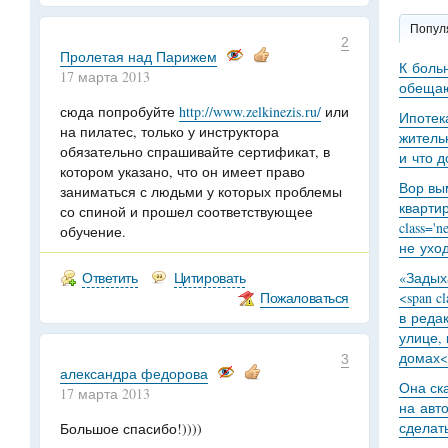
Попул
2
Пролетая над Парижем
К боль
17 марта 2013
обещаю
сюда попробуйте
http://www.zelkinezis.ru/
или
Ипотек
на пилатес, только у инструктора
житель
обязательно спрашивайте сертификат, в
и что 
котором указано, что он имеет право
Вор вы
заниматься с людьми у которых проблемы
кварти
со спиной и прошел соответствующее
class='
обучение.
не уход
Ответить
Цитировать
«Задыха
Пожаловаться
<span c
в реда
улице,
домах<
3
александра федорова
Она ск
17 марта 2013
на авт
сделат
Большое спасибо!))))