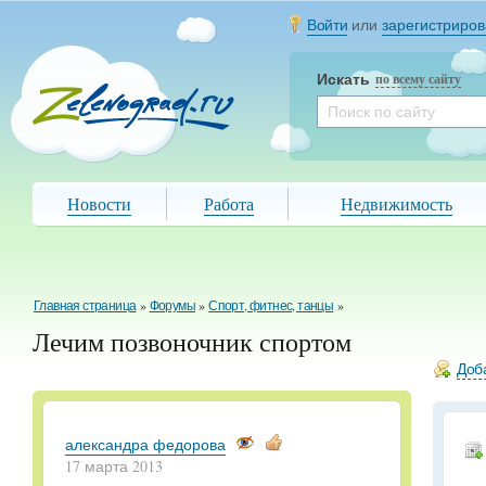
Войти
или
зарегистриров
Искать
по всему сайту
Новости
Работа
Недвижимость
Главная страница
»
Форумы
»
Спорт, фитнес, танцы
»
Лечим позвоночник спортом
Доба
александра федорова
17 марта 2013