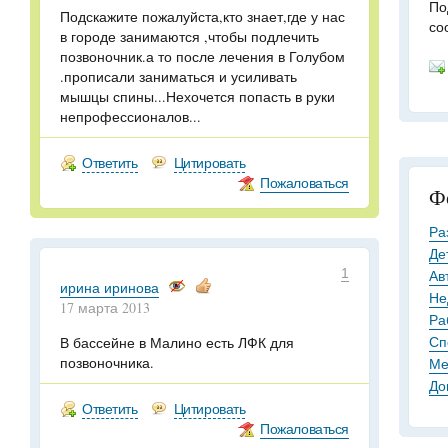
По
Подскажите пожалуйста,кто знает,где у нас
со
в городе занимаются ,чтобы подлечить
позвоночник.а то после лечения в Голубом
.прописали заниматься и усиливать
мышцы спины...Нехочется попасть в руки
непрофессионалов...
Ответить
Цитировать
Пожаловаться
Ф
Ра
Де
1
Ав
ирина иринова
Не
17 марта 2013
Ра
Сп
В бассейне в Малино есть ЛФК для
позвоночника.
Ме
До
Ответить
Цитировать
Пожаловаться