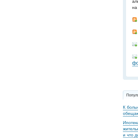
ал
на
фо
Попул
К боль
обещаю
Ипотек
житель
и что 