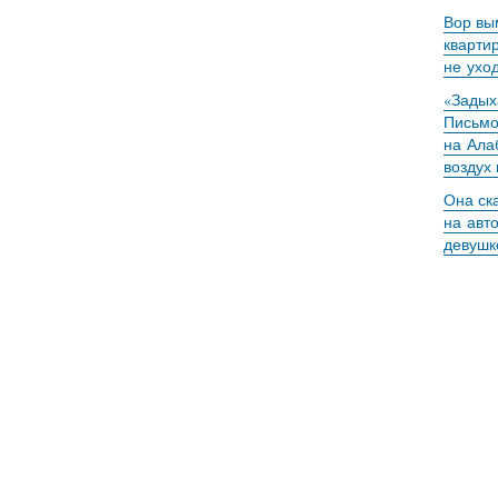
Вор вы
кварти
не ухо
«Задыха
Письмо
на Ала
воздух
Она ск
на авт
девушк