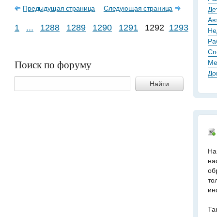
Предыдущая страница
Следующая страница
Де
Ав
1
...
1288
1289
1290
1291
1292
1293
1294
Не
Ра
Сп
Поиск по форуму
Ме
До
Найти
На
на
об
то
ин
Та