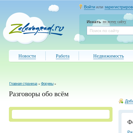
Войти
или
зарегистриров
Искать
по всему сайту
Новости
Работа
Недвижимость
Главная страница
»
Форумы
»
Разговоры обо всём
Доб
Ф
Ра