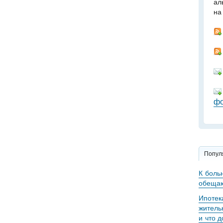
ал
на
фо
Попул
К боль
обещаю
Ипотек
житель
и что 