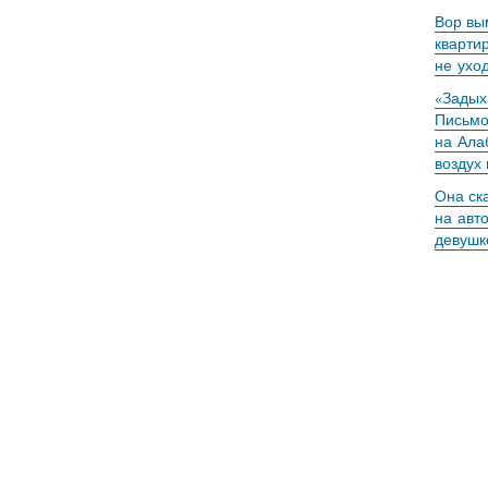
Вор вы
кварти
не ухо
«Задыха
Письмо
на Ала
воздух
Она ск
на авт
девушк