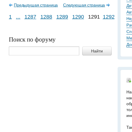
Предыдущая страница
Следующая страница
Де
Ав
1
...
1287
1288
1289
1290
1291
1292
1293
Не
Ра
Сп
Поиск по форуму
Ме
До
Найти
На
на
об
то
ин
Та