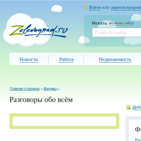
Войти
или
зарегистриров
Искать
по всему сайту
Новости
Работа
Недвижимость
Главная страница
»
Форумы
»
Разговоры обо всём
Доб
Ф
Ра